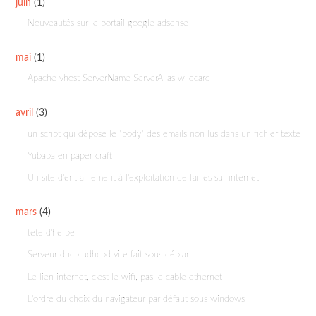
juin
(1)
Nouveautés sur le portail google adsense
mai
(1)
Apache vhost ServerName ServerAlias wildcard
avril
(3)
un script qui dépose le "body" des emails non lus dans un fichier texte
Yubaba en paper craft
Un site d'entrainement à l'exploitation de failles sur internet
mars
(4)
tete d'herbe
Serveur dhcp udhcpd vite fait sous débian
Le lien internet, c'est le wifi, pas le cable ethernet
L'ordre du choix du navigateur par défaut sous windows