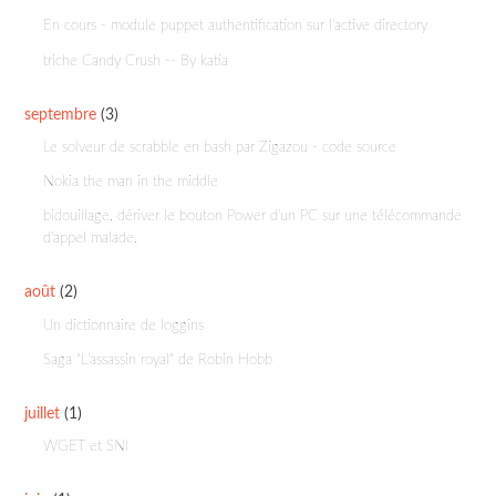
En cours - module puppet authentification sur l'active directory
triche Candy Crush -- By katia
septembre
(3)
Le solveur de scrabble en bash par Zigazou - code source
Nokia the man in the middle
bidouillage, dériver le bouton Power d'un PC sur une télécommande
d'appel malade.
août
(2)
Un dictionnaire de loggins
Saga "L'assassin royal" de Robin Hobb
juillet
(1)
WGET et SNI