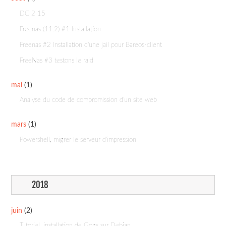
DC 2 15
Freenas (11.2) #1 Installation
Freenas #2 Installation d'une jail pour Bareos-client
FreeNas #3 testons le raid
mai
(1)
Analyse du code de compromission d'un site web
mars
(1)
Powershell, migrer le serveur d'impression
2018
juin
(2)
Tutoriel, installation de Gogs sur Debian