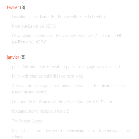
février
(3)
Les identifiants dans l'URL http (seedbox de la freebox)
Mon clavier est en BÉPO
Downgrade de windows 8 home vers windows 7 pro sur un HP
pavillon dm1-432sf
janvier
(8)
pdf.js Afficher correctement un pdf sur une page web sans flash
je ne vois plus les publicités de mon blog
Adresser un message rien qu'aux utilisateurs de free (mais les laisser
passer quand même)
Le trône de fer (Games of thrones) -- Georges R.R. Martin
l'extranet home made et Horde 5
The Moon Sword
Podcast lors du rendez vous hebdomadaire hacker Rouennais Jeanne-
d'hack