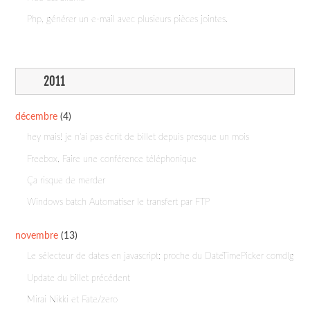
Php, générer un e-mail avec plusieurs pièces jointes.
2011
décembre
(4)
hey mais! je n'ai pas écrit de billet depuis presque un mois
Freebox, Faire une conférence téléphonique
Ça risque de merder
Windows batch Automatiser le transfert par FTP
novembre
(13)
Le sélecteur de dates en javascript; proche du DateTimePicker comdlg
Update du billet précédent
Mirai Nikki et Fate/zero