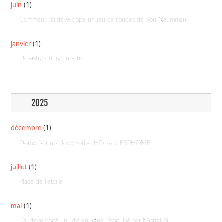
juin
(1)
Comment j'ai développé un jeu de sondes de Von Neumman
janvier
(1)
Désastre en menuiserie
2025
décembre
(1)
Domotiser une locomotive HO avec ESPHOME
juillet
(1)
Place de l'étoile
mai
(1)
J’ai développé un JdR en ligne, propulsé par Mistral AI