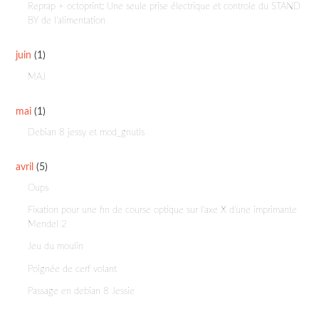
Reprap + octoprint: Une seule prise électrique et controle du STAND
BY de l'alimentation
juin
(1)
MAJ
mai
(1)
Debian 8 jessy et mod_gnutls
avril
(5)
Oups
Fixation pour une fin de course optique sur l'axe X d'une imprimante
Mendel 2
Jeu du moulin
Poignée de cerf volant
Passage en debian 8 Jessie