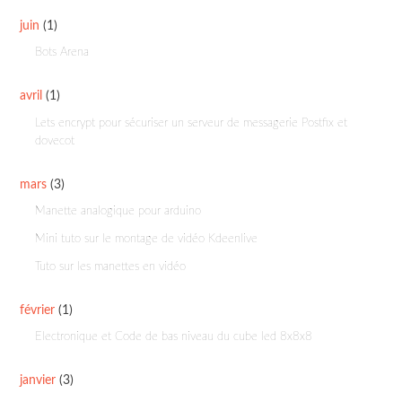
juin
(1)
Bots Arena
avril
(1)
Lets encrypt pour sécuriser un serveur de messagerie Postfix et
dovecot
mars
(3)
Manette analogique pour arduino
Mini tuto sur le montage de vidéo Kdeenlive
Tuto sur les manettes en vidéo
février
(1)
Electronique et Code de bas niveau du cube led 8x8x8
janvier
(3)