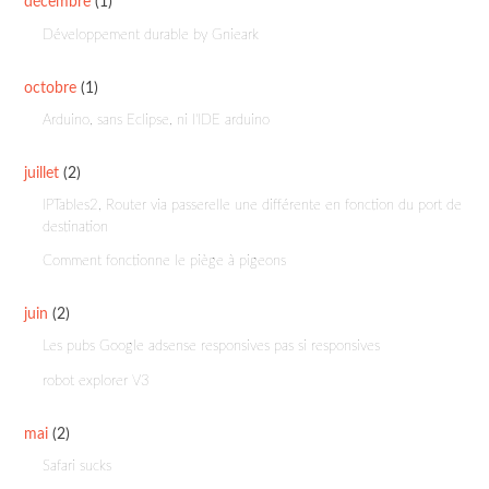
décembre
(1)
Développement durable by Gnieark
octobre
(1)
Arduino, sans Eclipse, ni l'IDE arduino
juillet
(2)
IPTables2, Router via passerelle une différente en fonction du port de
destination
Comment fonctionne le piège à pigeons
juin
(2)
Les pubs Google adsense responsives pas si responsives
robot explorer V3
mai
(2)
Safari sucks