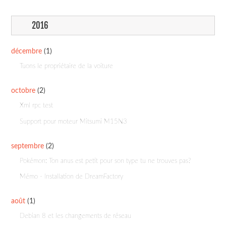
2016
décembre
(1)
Tuons le propriétaire de la voiture
octobre
(2)
Xml rpc test
Support pour moteur Mitsumi M15N3
septembre
(2)
Pokémon: Ton anus est petit pour son type tu ne trouves pas?
Mémo - Installation de DreamFactory
août
(1)
Debian 8 et les changements de réseau