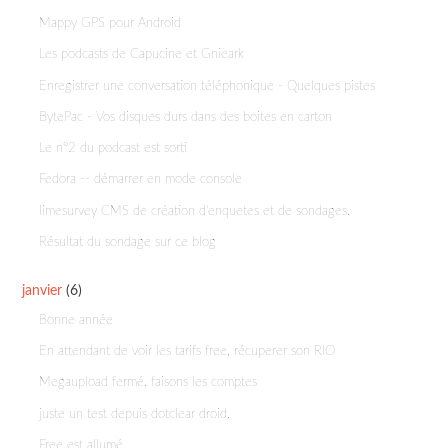
Mappy GPS pour Android
Les podcasts de Capucine et Gnieark
Enregistrer une conversation téléphonique - Quelques pistes
BytePac - Vos disques durs dans des boites en carton
Le n°2 du podcast est sorti
Fedora -- démarrer en mode console
limesurvey CMS de création d'enquetes et de sondages.
Résultat du sondage sur ce blog
janvier
(6)
Bonne année
En attendant de voir les tarifs free, récuperer son RIO
Megaupload fermé, faisons les comptes
juste un test depuis dotclear droid.
Free est allumé