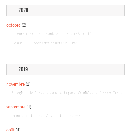
2020
octobre
(2)
Retour sur mon imprimante 3D Delta he3d k200
Dessin 3D - Pièces des chalets "JeuJura"
2019
novembre
(1)
Enregistrer le flux de la caméra du pack sécurité de la freebox Delta
septembre
(1)
Fabrication d'un banc à partir d'une palette
août
(4)