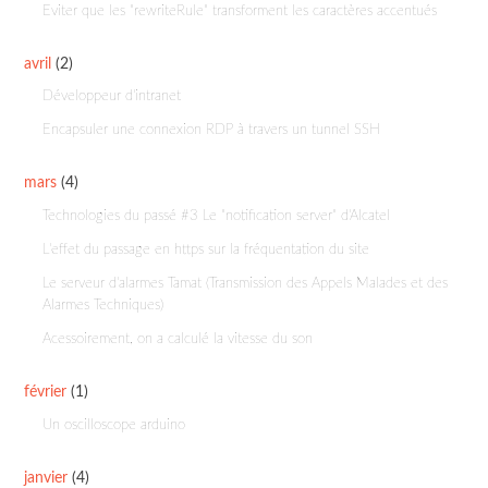
Eviter que les "rewriteRule" transforment les caractères accentués
avril
(2)
Développeur d'intranet
Encapsuler une connexion RDP à travers un tunnel SSH
mars
(4)
Technologies du passé #3 Le "notification server" d'Alcatel
L'effet du passage en https sur la fréquentation du site
Le serveur d'alarmes Tamat (Transmission des Appels Malades et des
Alarmes Techniques)
Acessoirement, on a calculé la vitesse du son
février
(1)
Un oscilloscope arduino
janvier
(4)