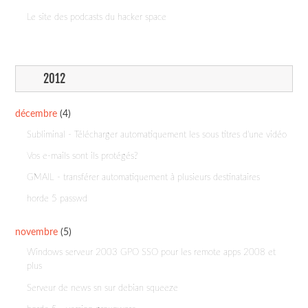
Le site des podcasts du hacker space
2012
décembre
(4)
Subliminal - Télécharger automatiquement les sous titres d'une vidéo
Vos e-mails sont ils protégés?
GMAIL - transférer automatiquement à plusieurs destinataires
horde 5 passwd
novembre
(5)
Windows serveur 2003 GPO SSO pour les remote apps 2008 et
plus
Serveur de news sn sur debian squeeze