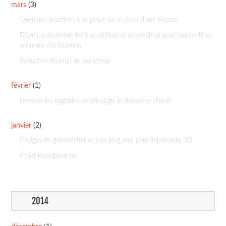
mars
(3)
Quelques questions à se poser sur le choix d'une Reprap
Fournir, puis demander à un utilisateur un certificat pour l'authentifier
sur notre site internet.
Réduction du bruit de ma reprap
février
(1)
Fermons les magasins de bricolage le dimanche (#troll)
janvier
(2)
Designs de godemichet et butt plug anal pour imprimante 3D
Projet ReprapJeanne
2014