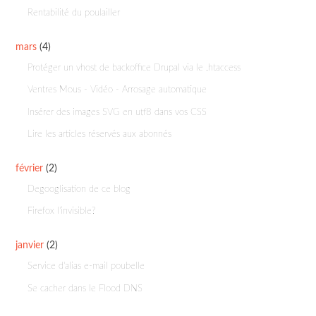
Rentabilité du poulailler
mars
(4)
Protéger un vhost de backoffice Drupal via le .htaccess
Ventres Mous - Vidéo - Arrosage automatique
Insérer des images SVG en utf8 dans vos CSS
Lire les articles réservés aux abonnés
février
(2)
Degooglisation de ce blog
Firefox l'invisible?
janvier
(2)
Service d'alias e-mail poubelle
Se cacher dans le Flood DNS