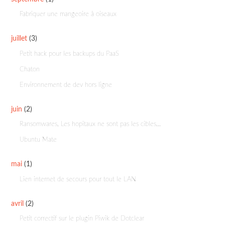
Fabriquer une mangeoire à oiseaux
juillet
(3)
Petit hack pour les backups du PaaS
Chaton
Environnement de dev hors ligne
juin
(2)
Ransomwares, Les hopitaux ne sont pas les cibles...
Ubuntu Mate
mai
(1)
Lien internet de secours pour tout le LAN
avril
(2)
Petit correctif sur le plugin Piwik de Dotclear