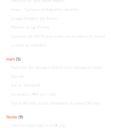
Firefox et les liens torrent magnet
Jersey - Quelques photographies absurdes
La saga fondation par Asimov
Réponse au tag d'Emma
Comment fait l'IPSOS pour publier les résultats à 20 heures
La lettre de motivation
mars
(5)
Traduction des messages d'erreur d'une messagerie postfix
Ego-trip
test de Teamspeak
Un serveur LAMP en 1 click
Test de Mumble et tuto d'installation du serveur Murmur
février
(9)
Creer un tchat (chat) en AJAX php