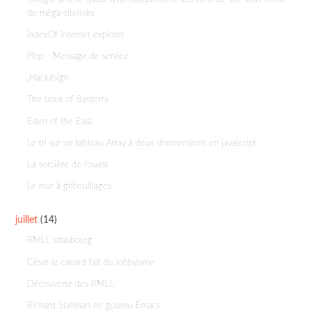
de méga-sitelinks
indexOf Internet explorer
Plop - Message de service
.Hack//sign
The book of Bantorra
Eden of the East
Le tri sur un tableau Array à deux dimmensions en javascript
La sorcière de l'ouest
Le mur à gribouillages
juillet
(14)
RMLL strasbourg
César le canard fait du lobbyisme
Découverte des RMLL
Richard Stallman en gourou Emacs