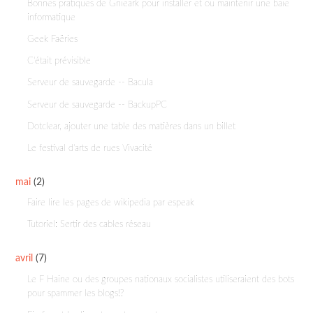
Bonnes pratiques de Gnieark pour installer et ou maintenir une baie
informatique
Geek Faëries
C'était prévisible
Serveur de sauvegarde -- Bacula
Serveur de sauvegarde -- BackupPC
Dotclear, ajouter une table des matières dans un billet
Le festival d'arts de rues Vivacité
mai
(2)
Faire lire les pages de wikipedia par espeak
Tutoriel: Sertir des cables réseau
avril
(7)
Le F Haine ou des groupes nationaux socialistes utiliseraient des bots
pour spammer les blogs!?