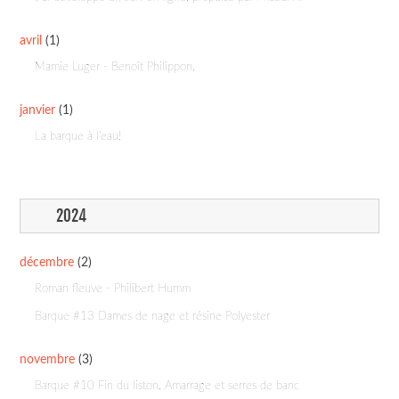
avril
(1)
Mamie Luger - Benoît Philippon,
janvier
(1)
La barque à l'eau!
2024
décembre
(2)
Roman fleuve - Philibert Humm
Barque #13 Dames de nage et résine Polyester
novembre
(3)
Barque #10 Fin du liston, Amarrage et serres de banc