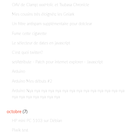
OAV de Clamp: xxxHolic et Tsubasa Chronicle
Mes cousins très éloignés: les Gniark
Un filtre antispam supplémentaire pour dotclear
Fume cette cigarette
Le sélecteur de dates en javascript
C'est quoi twitter?
setAttribute - Patch pour internet explorer - Javascript
Arduino
Arduino Mes débuts #2
Arduino Nya nya nya nya nya nya nya nya nya nya nya nya nya nya
nya nya nya nya nya nya nya
octobre
(7)
HP mini PC 5103 sur Débian
Piwik test