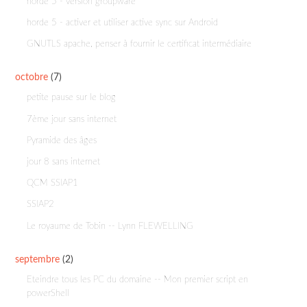
horde 5 - version groupware
horde 5 - activer et utiliser active sync sur Android
GNUTLS apache, penser à fournir le certificat intermédiaire
octobre
(7)
petite pause sur le blog
7ème jour sans internet
Pyramide des âges
jour 8 sans internet
QCM SSIAP1
SSIAP2
Le royaume de Tobin -- Lynn FLEWELLING
septembre
(2)
Eteindre tous les PC du domaine -- Mon premier script en
powerShell