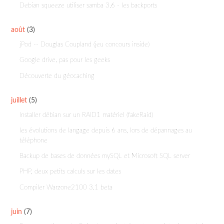
Debian squeeze utiliser samba 3.6 - les backports
août
(3)
jPod -- Douglas Coupland (jeu concours inside)
Google drive, pas pour les geeks
Découverte du géocaching
juillet
(5)
Installer débian sur un RAID1 matériel (fakeRaid)
les évolutions de langage depuis 6 ans, lors de dépannages au
téléphone
Backup de bases de données mySQL et Microsoft SQL server
PHP, deux petits calculs sur les dates
Compiler Warzone2100 3.1 beta
juin
(7)