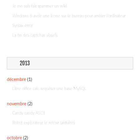
Je me suis fait spammer un wiki
Windows 8 avoir une icone sur le bureau pour arréter l'ordinateur
Syntax error
La fin des captchas visuels
2013
décembre
(1)
Libre office calc requéter une base MySQL
novembre
(2)
Candy candy ASCII
Robot explorateur le retour (arduino)
octobre
(2)