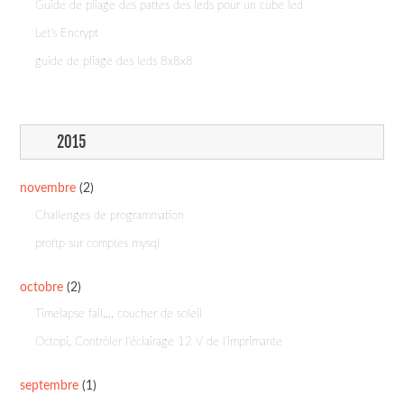
Guide de pliage des pattes des leds pour un cube led
Let's Encrypt
guide de pliage des leds 8x8x8
2015
novembre
(2)
Challenges de programmation
proftp sur comptes mysql
octobre
(2)
Timelapse fail.... coucher de soleil
Octopi, Contrôler l'éclairage 12 V de l'imprimante
septembre
(1)