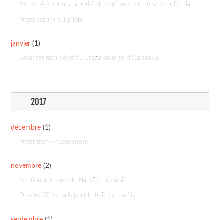
Mémo: Ajouter une autorité de confiance sur un serveur Débian
Projet cabane sur pilotis
janvier
(1)
Securiser mon dédié#1 Usage sécurisé d’(Open)SSH
2017
décembre
(1)
Projet train - Avancement
novembre
(2)
Solution aux tours de Hanoï en récursif.
Dessins 3D de rails pour le train de ma fille.
septembre
(1)