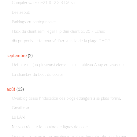
Compiler warzone2100 2.3.8 Débian
Beelzebub
Parkings en photographies
Hack du client semi léger Hp thin client 5325 - Echec
dhcpd-pools Juste pour vérifier la taille de la plage DHCP
septembre
(2)
Détruire un (ou plusieurs) éléments d'un tableau Array en javascript
La chambre du bout du couloir
août
(13)
Overblog cesse l'indexation des blogs étrangers à sa plate forme.
Gmail-man
Le LAN
Mission réduire le nombre de lignes de code
Google affiche quasi systématiquement des liens de site sous forme