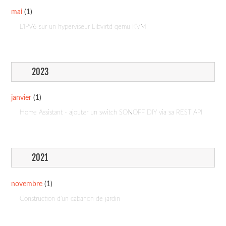
mai
(1)
L'IPV6 sur un hyperviseur Libvirtd qemu KVM
2023
janvier
(1)
Home Assistant - ajouter un switch SONOFF DIY via sa REST API
2021
novembre
(1)
Construction d'un cabanon de jardin