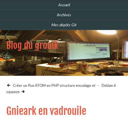
Accueil
Archives
Mes dépôts Git
Blog du grouik
Créer un flux ATOM en PHP structure encodage et
-
Debian 6
squeeze
Gnieark en vadrouile