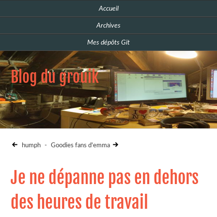
Accueil
Archives
Mes dépôts Git
Blog du grouik
humph
-
Goodies fans d'emma
Je ne dépanne pas en dehors
des heures de travail