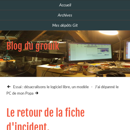
Accueil
Archives
Mes dépôts Git
Blog du grouik
Essai : désacralisons le logiciel libre, un modèle
-
J'ai dépanné le
PC de mon Popa
Le retour de la fiche
d'incident.