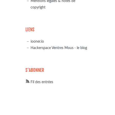
Mentions légales & notes de
copyright
LIENS
iooner.io
Hackerspace Ventres Mous - le blog
S'ABONNER
Fil des entrées