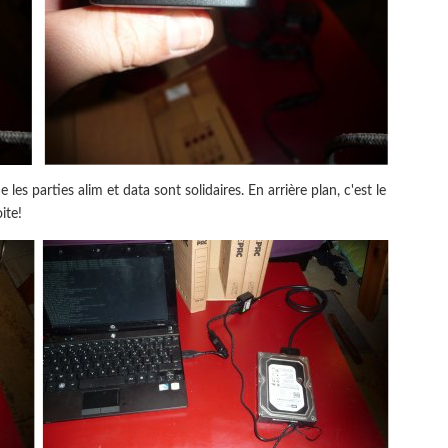
es parties alim et data sont solidaires. En arrière plan, c'est le
ite!