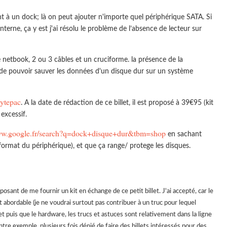
t à un dock; là on peut ajouter n'importe quel périphérique SATA. Si
erne, ça y est j'ai résolu le problème de l’absence de lecteur sur
 netbook, 2 ou 3 câbles et un cruciforme. la présence de la
e pouvoir sauver les données d'un disque dur sur un système
bytepac
. A la date de rédaction de ce billet, il est proposé à 39€95 (kit
excessif.
www.google.fr/search?q=dock+disque+dur&tbm=shop
en sachant
ormat du périphérique), et que ça range/ protege les disques.
ant de me fournir un kit en échange de ce petit billet. J'ai accepté, car le
t abordable (je ne voudrai surtout pas contribuer à un truc pour lequel
 et puis que le hardware, les trucs et astuces sont relativement dans la ligne
contre exemple, plusieurs fois dénié de faire des billets intéressés pour des