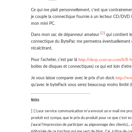
Ce qui me plait personnellement, c'est que contrairemen
je couple la connectique fournie à un lecteur CD/DVD int
mon mini PC.
2
[
]
Dans mon sac de dépanneur amateur
qui contient le
connectique du BytePac me permettra éventuellement d
récalcitrant.
http://shop.convar.com/fr/8-
Pour l'acheter, c'est par là
boites de disques et connectiques) ce qui est loin d'etre 
http://
Je vous laisse comparer avec le prix d'un dock
qu'avec le bytePack vous serez beaucoup moins limité (f
Notes
1
[
] Leur service communication m'a envoyé un e-mail me propos
produit est sympa, que le prix du produit pour ce que c'est es
j'aurai l'impression de participer au pigeonnage des clients)...
éditoriale de ce torchon qui me sert de blog. J'ai, à titre de 