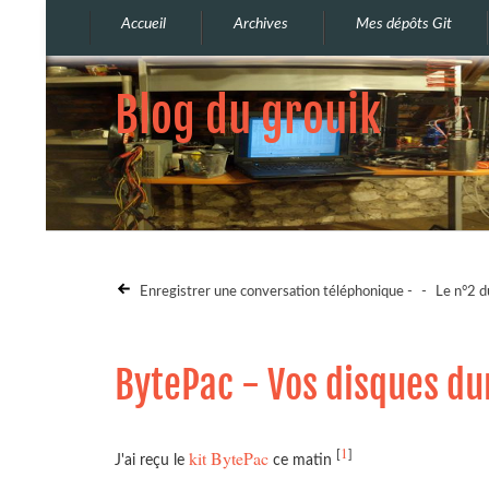
Accueil
Archives
Mes dépôts Git
Blog du grouik
Enregistrer une conversation téléphonique -
-
Le n°2 d
BytePac - Vos disques du
1
kit BytePac
[
]
J'ai reçu le
ce matin