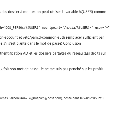
mins des dossier à monter, on peut utiliser la variable %(USER) comme
h="DOS_PERSO$/%(USER)" mountpoint="/media/%(USER)/" user="*" opt
mon-account et /etc/pam.d/common-auth remplacer sufficient par
e s’il s’est planté dans le mot de passe) Conclusion
hentification AD et les dossiers partagés du réseau (Les droits sur
x fois son mot de passe. Je ne me suis pas penché sur les profils
homas Sarboni (max-k@nospam@post.com), posté dans le wiki d’ubuntu