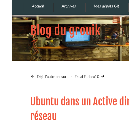
Accueil
Archives
Mes dépôts Git
Blog du grouik
Déja l'auto-censure
-
Essai Fedora10
Ubuntu dans un Active d
réseau