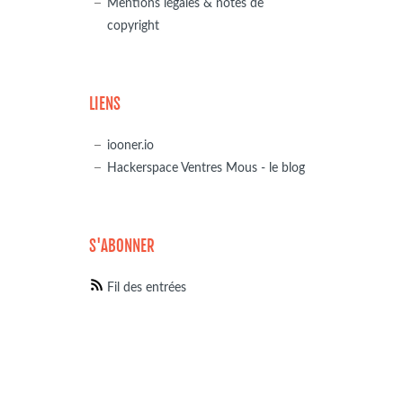
Mentions légales & notes de
copyright
LIENS
iooner.io
Hackerspace Ventres Mous - le blog
S'ABONNER
Fil des entrées
,auto,iocharset=utf8" />