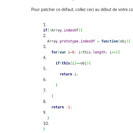
Pour patcher ce défaut, collez ceci au début de votre co
if
(
!
Array.
indexOf
)
{
  Array.
prototype
.
indexOf
=
function
(
obj
)
{
for
(
var
 i
=
0
;
 i
<
this.
length
;
 i
++
)
{
if
(
this
[
i
]
==
obj
)
{
return
 i
;
}
}
return
-
1
;
}
}