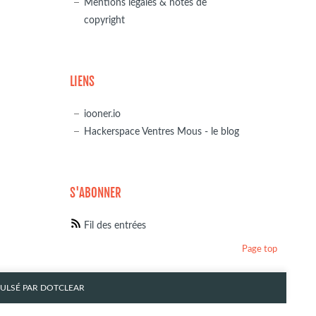
Mentions légales & notes de
copyright
LIENS
iooner.io
Hackerspace Ventres Mous - le blog
S'ABONNER
Fil des entrées
Page top
PULSÉ PAR
DOTCLEAR