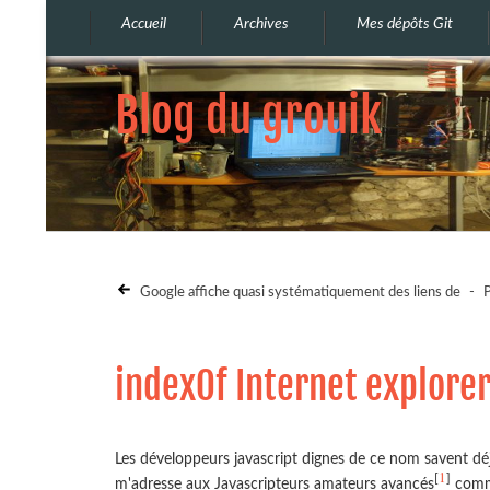
Accueil
Archives
Mes dépôts Git
Blog du grouik
Google affiche quasi systématiquement des liens de
-
P
indexOf Internet explore
Les développeurs javascript dignes de ce nom savent déj
1
[
]
m'adresse aux Javascripteurs amateurs avancés
comm