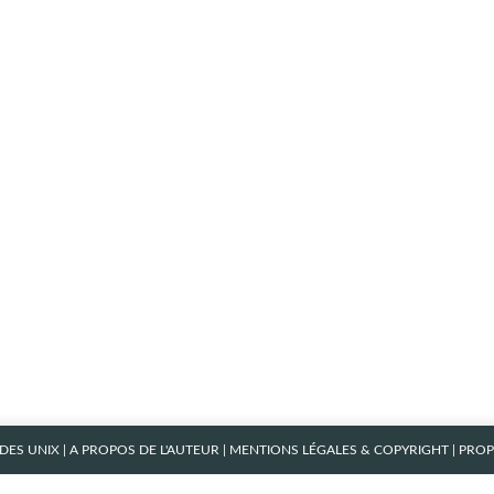
ES UNIX
|
A PROPOS DE L'AUTEUR
|
MENTIONS LÉGALES & COPYRIGHT
| PRO