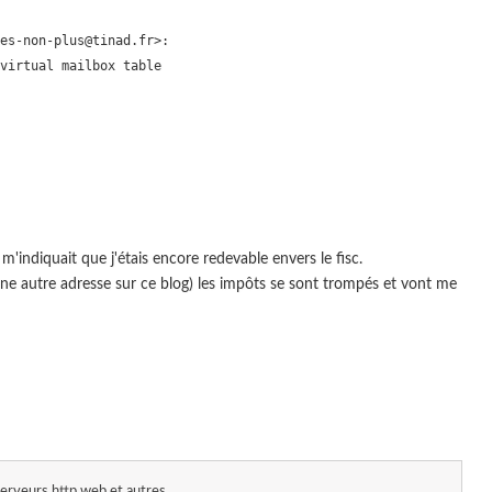
es-non-plus@tinad.fr>:

virtual mailbox table

'indiquait que j'étais encore redevable envers le fisc.
hé une autre adresse sur ce blog) les impôts se sont trompés et vont me
erveurs http web et autres