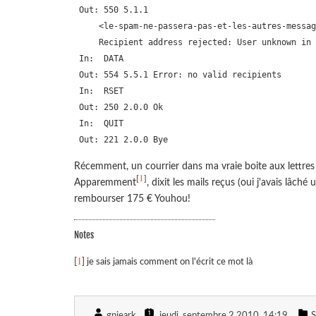
 Out: 550 5.1.1

     <le-spam-ne-passera-pas-et-les-autres-messag
     Recipient address rejected: User unknown in 
 In:  DATA

 Out: 554 5.5.1 Error: no valid recipients

 In:  RSET

 Out: 250 2.0.0 Ok

 In:  QUIT

Récemment, un courrier dans ma vraie boite aux lettres m
1
[
]
Apparemment
, dixit les mails reçus (oui j'avais lâc
rembourser 175 € Youhou!
Notes
1
[
] je sais jamais comment on l'écrit ce mot là
gnieark
jeudi, septembre 2 2010
, 14:19
S