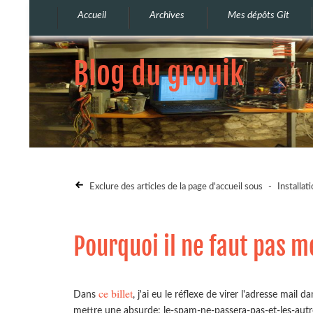
Accueil
Archives
Mes dépôts Git
Blog du grouik
Exclure des articles de la page d'accueil sous
-
Installat
Pourquoi il ne faut pas m
ce billet
Dans
, j'ai eu le réflexe de virer l'adresse mail
mettre une absurde: le-spam-ne-passera-pas-et-les-aut