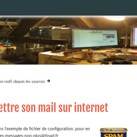
ion red5 depuis les sources
ettre son mail sur internet
 dans l'exemple de fichier de configuration. pour en
res-messages-non-plus@tinad.fr