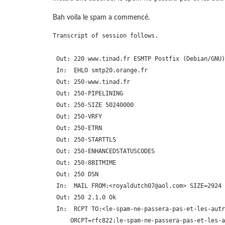
Bah voila le spam a commencé.
Transcript of session follows.

 Out: 220 www.tinad.fr ESMTP Postfix (Debian/GNU)

 In:  EHLO smtp20.orange.fr

 Out: 250-www.tinad.fr

 Out: 250-PIPELINING

 Out: 250-SIZE 50240000

 Out: 250-VRFY

 Out: 250-ETRN

 Out: 250-STARTTLS

 Out: 250-ENHANCEDSTATUSCODES

 Out: 250-8BITMIME

 Out: 250 DSN

 In:  MAIL FROM:<royaldutch07@aol.com> SIZE=2924

 Out: 250 2.1.0 Ok

 In:  RCPT TO:<le-spam-ne-passera-pas-et-les-autr
     ORCPT=rfc822;le-spam-ne-passera-pas-et-les-a