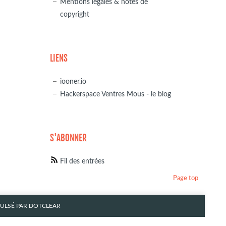
Mentions légales & notes de
copyright
LIENS
iooner.io
Hackerspace Ventres Mous - le blog
S'ABONNER
Fil des entrées
Page top
PULSÉ PAR
DOTCLEAR