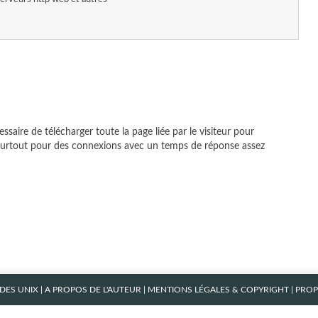
essaire de télécharger toute la page liée par le visiteur pour
d, surtout pour des connexions avec un temps de réponse assez
ES UNIX
|
A PROPOS DE L'AUTEUR
|
MENTIONS LÉGALES & COPYRIGHT
| PRO