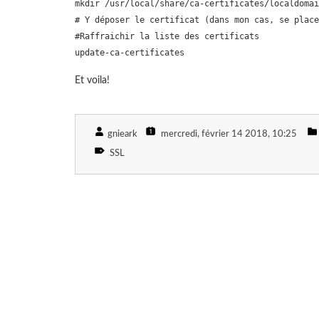
mkdir /usr/local/share/ca-certificates/localdomai
# Y déposer le certificat (dans mon cas, se place
#Raffraichir la liste des certificats

update-ca-certificates
Et voila!
gnieark
mercredi, février 14 2018
, 10:25
SSL