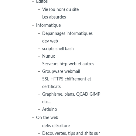
Editos
Vie (ou non) du site
Les absurdes
Informatique
Dépannages informatiques
dev web
scripts shell bash
omDudepotGit.git/': server certificate verification failed. 

Nunux
Serveurs http web et autres
Groupware webmail
SSL HTTPS chiffrement et
certificats
Graphisme, plans, QCAD GIMP
etc...
Arduino
On the web
defis d'écriture
Decouvertes, tips and shits sur