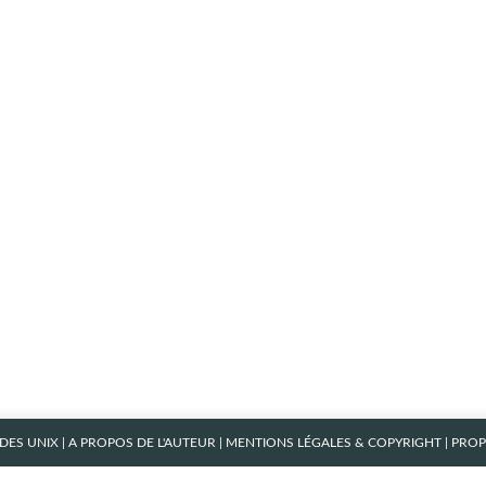
ES UNIX
|
A PROPOS DE L'AUTEUR
|
MENTIONS LÉGALES & COPYRIGHT
| PRO