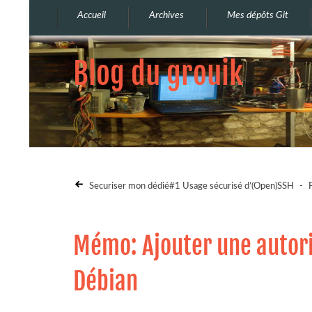
Accueil
Archives
Mes dépôts Git
Blog du grouik
Securiser mon dédié#1 Usage sécurisé d’(Open)SSH
-
Mémo: Ajouter une autori
Débian