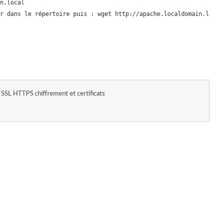
n.local

r dans le répertoire puis : wget http://apache.localdomain.local
SSL HTTPS chiffrement et certificats