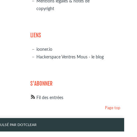
Mentions légales & notes de
copyright
LIENS
iooner.io
Hackerspace Ventres Mous - le blog
S'ABONNER
Fil des entrées
Page top
PULSÉ PAR
DOTCLEAR