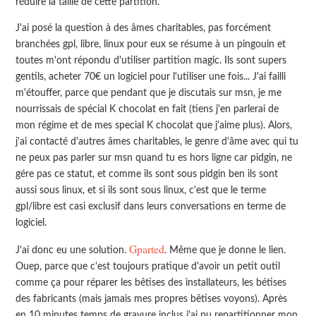
réduire la taille de cette partition.
J'ai posé la question à des âmes charitables, pas forcément
branchées gpl, libre, linux pour eux se résume à un pingouin et
toutes m'ont répondu d'utiliser partition magic. Ils sont supers
gentils, acheter 70€ un logiciel pour l'utiliser une fois... J'ai failli
m'étouffer, parce que pendant que je discutais sur msn, je me
nourrissais de spécial K chocolat en fait (tiens j'en parlerai de
mon régime et de mes special K chocolat que j'aime plus). Alors,
j'ai contacté d'autres âmes charitables, le genre d'âme avec qui tu
ne peux pas parler sur msn quand tu es hors ligne car pidgin, ne
gére pas ce statut, et comme ils sont sous pidgin ben ils sont
aussi sous linux, et si ils sont sous linux, c'est que le terme
gpl/libre est casi exclusif dans leurs conversations en terme de
logiciel.
Gparted
J'ai donc eu une solution.
. Même que je donne le lien.
Ouep, parce que c'est toujours pratique d'avoir un petit outil
comme ça pour réparer les bêtises des installateurs, les bétises
des fabricants (mais jamais mes propres bêtises voyons). Après
en 10 minutes temps de gravure inclus j'ai pu repartitionner mon