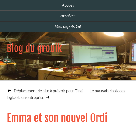
Accueil
Archives
Mes dépôts Git
Blog du grouik
Déplacement de site à prévoir pour Tinai
-
Le mauvais choix des
logiciels en entreprise
Emma et son nouvel Ordi