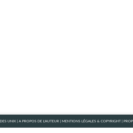
ES UNIX
|
A PROPOS DE L'AUTEUR
|
MENTIONS LÉGALES & COPYRIGHT
| PRO