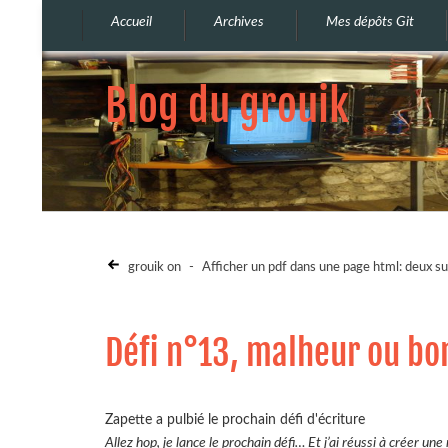
Accueil
Archives
Mes dépôts Git
Blog du grouik
grouik on
-
Afficher un pdf dans une page html: deux su
Défi n°13, malheur ou bo
Zapette a pulbié le prochain défi d'écriture
Allez hop, je lance le prochain défi… Et j’ai réussi à créer une 