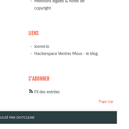
Mentions légales & notes de
copyright
LIENS
iooner.io
Hackerspace Ventres Mous - le blog
S'ABONNER
Fil des entrées
Page top
PULSÉ PAR
DOTCLEAR