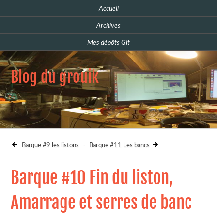
Accueil
Archives
Mes dépôts Git
Blog du grouik
Barque #9 les listons
-
Barque #11 Les bancs
Barque #10 Fin du liston,
Amarrage et serres de banc