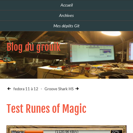
Accueil
Archives
Mes dépôts Git
Blog du grouik
fedora 11 à 12
-
Groove Shark HS
Test Runes of Magic