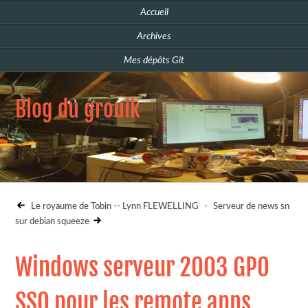
Accueil
Archives
Mes dépôts Git
Blog du grouik
Le royaume de Tobin -- Lynn FLEWELLING
-
Serveur de news sn
sur debian squeeze
Windows serveur 2003 GPO
SSO pour les remote apps