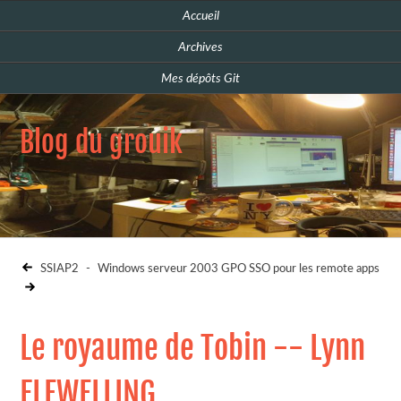
Accueil
Archives
Mes dépôts Git
Blog du grouik
SSIAP2
-
Windows serveur 2003 GPO SSO pour les remote apps
Le royaume de Tobin -- Lynn
FLEWELLING