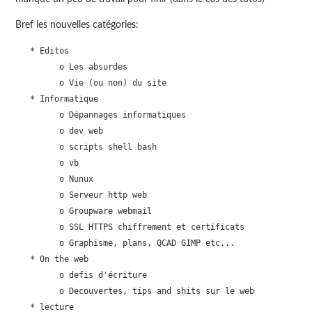
Bref les nouvelles catégories:
   * Editos

         o Les absurdes

         o Vie (ou non) du site

   * Informatique

         o Dépannages informatiques

         o dev web

         o scripts shell bash

         o vb

         o Nunux

         o Serveur http web

         o Groupware webmail

         o SSL HTTPS chiffrement et certificats

         o Graphisme, plans, QCAD GIMP etc...

   * On the web

         o defis d'écriture

         o Decouvertes, tips and shits sur le web

   * lecture
