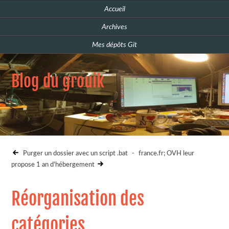
Accueil
Archives
Mes dépôts Git
Blog du grouik
Purger un dossier avec un script .bat
-
france.fr; OVH leur
propose 1 an d'hébergement
Réorganisation des
catégories