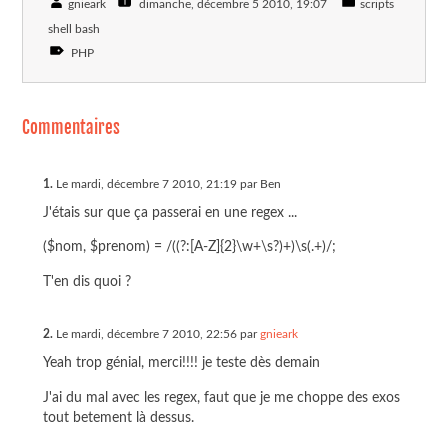
gnieark
dimanche, décembre 5 2010
, 19:07
scripts
shell bash
PHP
Commentaires
1.
Le mardi, décembre 7 2010, 21:19 par Ben
J'étais sur que ça passerai en une regex ...
($nom, $prenom) = /((?:[A-Z]{2}\w+\s?)+)\s(.+)/;
T'en dis quoi ?
2.
Le mardi, décembre 7 2010, 22:56 par
gnieark
Yeah trop génial, merci!!!! je teste dès demain
J'ai du mal avec les regex, faut que je me choppe des exos
tout betement là dessus.