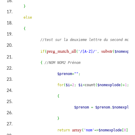
}
else
{
//test sur la deuxieme lettre du second mot
preg_match_all
substr
if
(
(
'/[A-Z]/'
,
(
$nomexplo
{
//NOM NOM2 Prénom
$prenom
=
""
;
for
(
$i
=
2
;
$i
<
count
(
$nomexplode
)
+
1
;
$i
{
$prenom
=
$prenom
.
$nomexplod
}
array
return
(
'nom'
=>
$nomexplode
[
0
]
.
" 