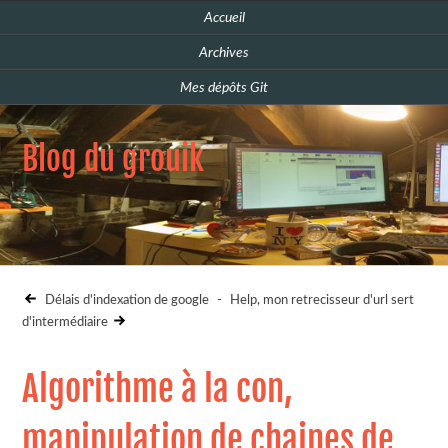
Accueil
Archives
Mes dépôts Git
Blog du grouik
Délais d'indexation de google
-
Help, mon retrecisseur d'url sert
d'intermédiaire
Algorithme à la con,
manipulation de chaines de