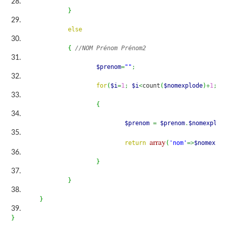
}
else
{
//NOM Prénom Prénom2
$prenom
=
""
;
for
(
$i
=
1
;
$i
<
count
(
$nomexplode
)
+
1
;
$i
{
$prenom
=
$prenom
.
$nomexplod
array
return
(
'nom'
=>
$nomexplo
}
}
}
}