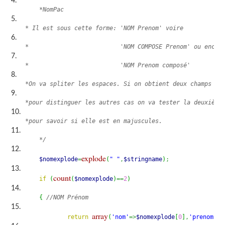
	*NomPac
    * Il est sous cette forme: 'NOM Prenom' voire
    *                          'NOM COMPOSE Prenom' ou encor
    *                          'NOM Prenom composé'
    *On va spliter les espaces. Si on obtient deux champs on
    *pour distinguer les autres cas on va tester la deuxième
    *pour savoir si elle est en majuscules.
	*/
explode
$nomexplode
=
(
" "
,
$stringname
)
;
count
if
(
(
$nomexplode
)
==
2
)
{
//NOM Prénom
array
return
(
'nom'
=>
$nomexplode
[
0
]
,
'prenom'
=>