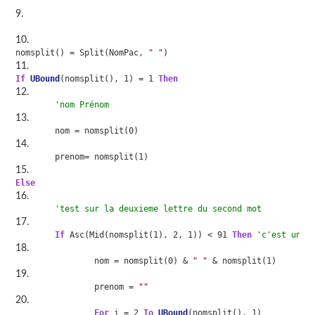
nomsplit() = Split(NomPac, 
" "
)
If
UBound
(nomsplit(), 1) = 1 
Then
'nom Prénom
	nom = nomsplit(0)
	prenom= nomsplit(1)
Else
'test sur la deuxieme lettre du second mot
If
 Asc(Mid(nomsplit(1), 2, 1)) < 91 
Then
'c'est une 
		nom = nomsplit(0) & 
" "
 & nomsplit(1)
		prenom = 
""
For
 i = 2 
To
UBound
(nomsplit(), 1)