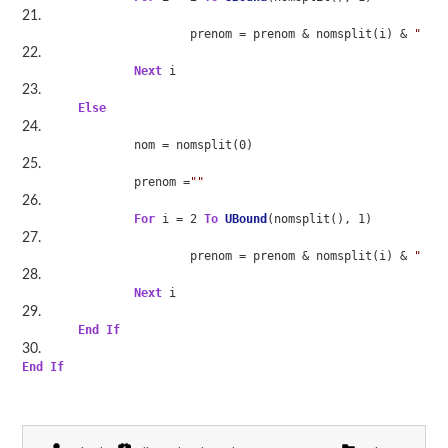
			prenom = prenom & nomsplit(i) & 
" "
Next
 i
Else
		nom = nomsplit(0)
		prenom =
""
For
 i = 2 
To
UBound
(nomsplit(), 1)
			prenom = prenom & nomsplit(i) & 
" "
Next
 i
End
If
End
If