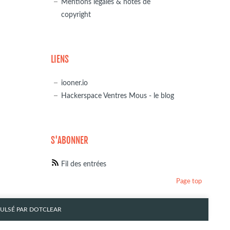
Mentions légales & notes de
copyright
LIENS
iooner.io
Hackerspace Ventres Mous - le blog
S'ABONNER
Fil des entrées
Page top
PULSÉ PAR
DOTCLEAR