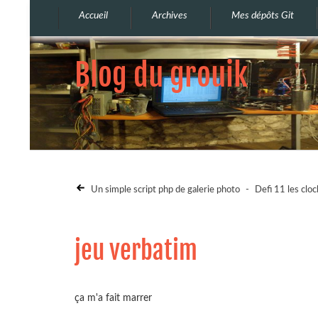
Accueil
Archives
Mes dépôts Git
Blog du grouik
Un simple script php de galerie photo
-
Defi 11 les clo
jeu verbatim
ça m'a fait marrer