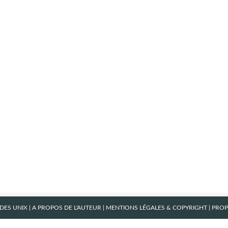
ES UNIX
|
A PROPOS DE L'AUTEUR
|
MENTIONS LÉGALES & COPYRIGHT
| PRO