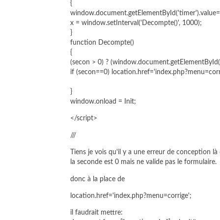
{
window.document.getElementById('timer').value
x = window.setInterval('Decompte()', 1000);
}
function Decompte()
{
(secon > 0) ? (window.document.getElementById('ti
if (secon==0) location.href='index.php?menu=corr
}
window.onload = Init;
</script>
///
Tiens je vois qu'il y a une erreur de conception l
la seconde est 0 mais ne valide pas le formulaire.
donc à la place de
location.href='index.php?menu=corrige';
il faudrait mettre: