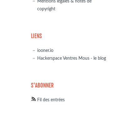
Mentions légales & notes de
copyright
LIENS
iooner.io
Hackerspace Ventres Mous - le blog
S'ABONNER
Fil des entrées