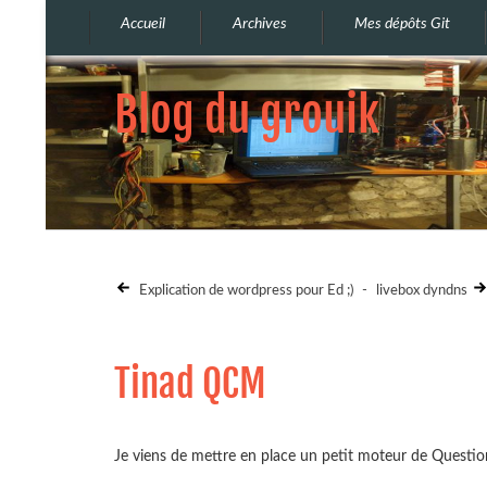
Accueil
Archives
Mes dépôts Git
Blog du grouik
Explication de wordpress pour Ed ;)
-
livebox dyndns
Tinad QCM
Je viens de mettre en place un petit moteur de Question