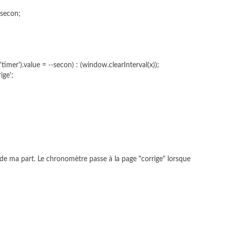
=secon;
mer').value = --secon) : (window.clearInterval(x));
ige';
à de ma part. Le chronomètre passe à la page "corrige" lorsque