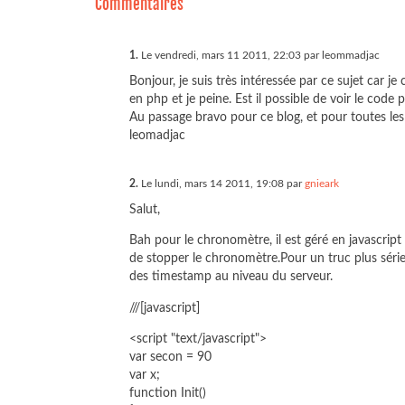
Commentaires
1.
Le vendredi, mars 11 2011, 22:03 par leommadjac
Bonjour, je suis très intéressée par ce sujet car 
en php et je peine. Est il possible de voir le code 
Au passage bravo pour ce blog, et pour toutes les
leomadjac
2.
Le lundi, mars 14 2011, 19:08 par
gnieark
Salut,
Bah pour le chronomètre, il est géré en javascript 
de stopper le chronomètre.Pour un truc plus sérieu
des timestamp au niveau du serveur.
///[javascript]
<script "text/javascript">
var secon = 90
var x;
function Init()