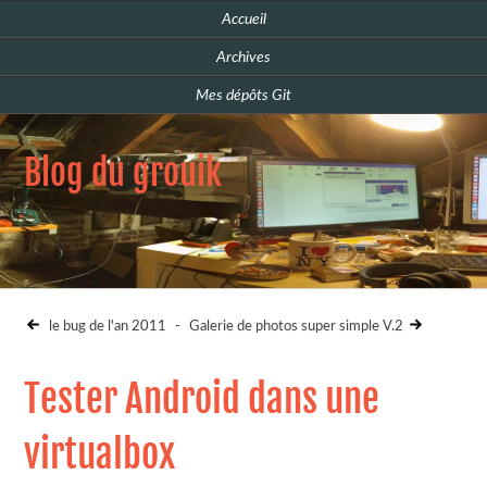
Accueil
Archives
Mes dépôts Git
Blog du grouik
le bug de l'an 2011
-
Galerie de photos super simple V.2
Tester Android dans une
virtualbox