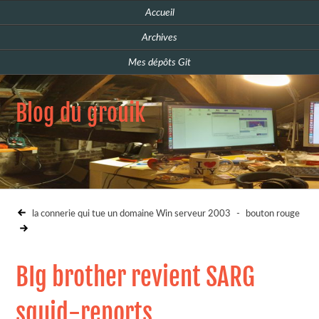
Accueil
Archives
Mes dépôts Git
Blog du grouik
la connerie qui tue un domaine Win serveur 2003
-
bouton rouge
BIg brother revient SARG
squid-reports