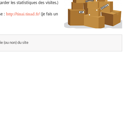
der les statistiques des visites.)
http://tinai.tinad.fr/
se :
(je fais un
ie (ou non) du site