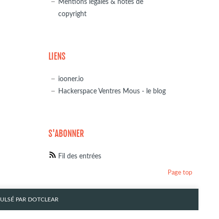
Mentions légales & notes de
copyright
LIENS
iooner.io
Hackerspace Ventres Mous - le blog
S'ABONNER
Fil des entrées
Page top
PULSÉ PAR
DOTCLEAR