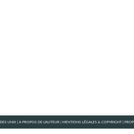
ES UNIX
|
A PROPOS DE L'AUTEUR
|
MENTIONS LÉGALES & COPYRIGHT
| PRO