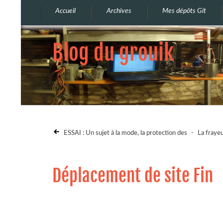
Accueil
Archives
Mes dépôts Git
Blog du grouik
ESSAI : Un sujet à la mode, la protection des
-
La frayeu
Déplacement de site Fin