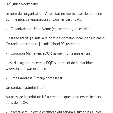
Ltd]:gniearkcompany
Le nom de l'organisation. Attention ne mettez pas de connerie
comme moi, ça apparaitra sur tous les certificats.
Organizational Unit Name (eg, section) []:gniearklan
C'est facultatif, j'ai mis là le nom de domaine local. dans le cas du
CA racine de tinad.fr, j'ai mis "tinad.fr" justement
Common Name (eg, YOUR name) []:vm2.gniearklan
Il est d'usage de mettre le FQDN complet de la machine.
www.tinad.fr par exemple
Email Address []:mail@domaine.fr
Un contact "administratif"
Au passage le script utilisé a créé quelques dossiers et fichiers
dans demoCA.
cacert.pem , c'est le certificat qui servira à signer les autres