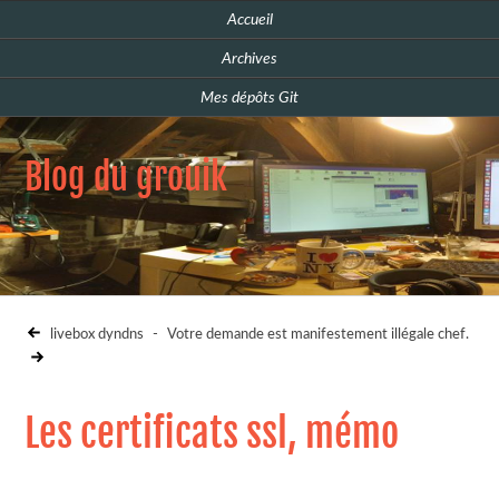
Accueil
Archives
Mes dépôts Git
Blog du grouik
livebox dyndns
-
Votre demande est manifestement illégale chef.
Les certificats ssl, mémo