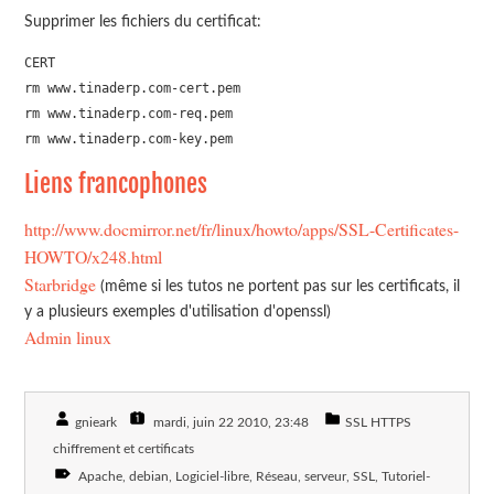
Supprimer les fichiers du certificat:
CERT

rm www.tinaderp.com-cert.pem 

rm www.tinaderp.com-req.pem 

rm www.tinaderp.com-key.pem
Liens francophones
http://www.docmirror.net/fr/linux/howto/apps/SSL-Certificates-
HOWTO/x248.html
Starbridge
(même si les tutos ne portent pas sur les certificats, il
y a plusieurs exemples d'utilisation d'openssl)
Admin linux
gnieark
mardi, juin 22 2010
, 23:48
SSL HTTPS
chiffrement et certificats
Apache
debian
Logiciel-libre
Réseau
serveur
SSL
Tutoriel-