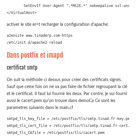
        SetEnvIf User-Agent ".*MSIE.*" nokeepalive ssl-unclea
activer le site er=t recharger la configuration d'apache:
a2ensite www.tinaderp.com-https

/etc/init.d/apache2 reload
Dans postfix et imapd
certificat smtp
On suit la méthode ci dessus pour créer des certificats signés.
Sauf que cette fois on ne va pas faire de fichier regroupant la clé
et le certificat. Il faut lui fournir les deux. Par contre, je sui fourni
aussi le cacert.pem qu'on trouve dans demoCa Ce sont les
parametres suivants dans le main.cf
smtpd_tls_key_file = /etc/postfix/tls/smtp.tinad.fr-key.pem

smtpd_tls_cert_file = /etc/postfix/tls/smtp.tinad.fr-cert.pem