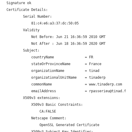
Signature ok

Certificate Details:

        Serial Number:

            81:c4:e6:a3:37:dc:50:05

        Validity

            Not Before: Jun 21 16:36:59 2010 GMT

            Not After : Jun 18 16:36:59 2020 GMT

        Subject:

            countryName               = FR

            stateOrProvinceName       = France

            organizationName          = tinad

            organizationalUnitName    = tinaderp

            commonName                = www.tinaderp.com

            emailAddress              = rpasserieu@tinad.fr

        X509v3 extensions:

            X509v3 Basic Constraints: 

                CA:FALSE

            Netscape Comment: 

                OpenSSL Generated Certificate

            X509v3 Subject Key Identifier: 
