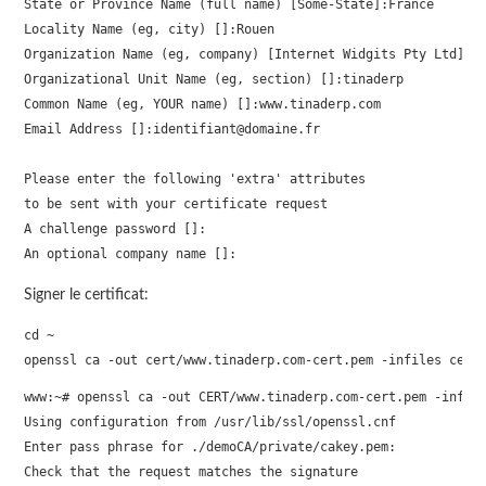
State or Province Name (full name) [Some-State]:France

Locality Name (eg, city) []:Rouen

Organization Name (eg, company) [Internet Widgits Pty Ltd]:ti
Organizational Unit Name (eg, section) []:tinaderp

Common Name (eg, YOUR name) []:www.tinaderp.com

Email Address []:identifiant@domaine.fr

Please enter the following 'extra' attributes

to be sent with your certificate request

A challenge password []:

An optional company name []:
Signer le certificat:
cd ~

openssl ca -out cert/www.tinaderp.com-cert.pem -infiles cert
www:~# openssl ca -out CERT/www.tinaderp.com-cert.pem -infile
Using configuration from /usr/lib/ssl/openssl.cnf

Enter pass phrase for ./demoCA/private/cakey.pem:

Check that the request matches the signature
