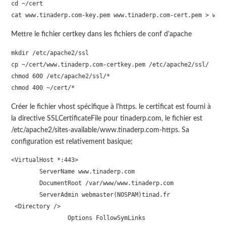
cd ~/cert

cat www.tinaderp.com-key.pem www.tinaderp.com-cert.pem > www
Mettre le fichier certkey dans les fichiers de conf d'apache
mkdir /etc/apache2/ssl

cp ~/cert/www.tinaderp.com-certkey.pem /etc/apache2/ssl/

chmod 600 /etc/apache2/ssl/*

chmod 400 ~/cert/*
Créer le fichier vhost spécifique à l'https. le certificat est fourni à
la directive SSLCertificateFile pour tinaderp.com, le fichier est
/etc/apache2/sites-available/www.tinaderp.com-https. Sa
configuration est relativement basique;
<VirtualHost *:443>

        ServerName www.tinaderp.com 

        DocumentRoot /var/www/www.tinaderp.com

        ServerAdmin webmaster(NOSPAM)tinad.fr

 <Directory />

                Options FollowSymLinks
