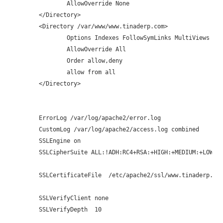
                AllowOverride None

        </Directory>

        <Directory /var/www/www.tinaderp.com>

                Options Indexes FollowSymLinks MultiViews

                AllowOverride All

                Order allow,deny

                allow from all

        </Directory>

	ErrorLog /var/log/apache2/error.log

	CustomLog /var/log/apache2/access.log combined

        SSLEngine on

        SSLCipherSuite ALL:!ADH:RC4+RSA:+HIGH:+MEDIUM:+LOW:+S
        SSLCertificateFile  /etc/apache2/ssl/www.tinaderp.com
        SSLVerifyClient none

        SSLVerifyDepth  10
