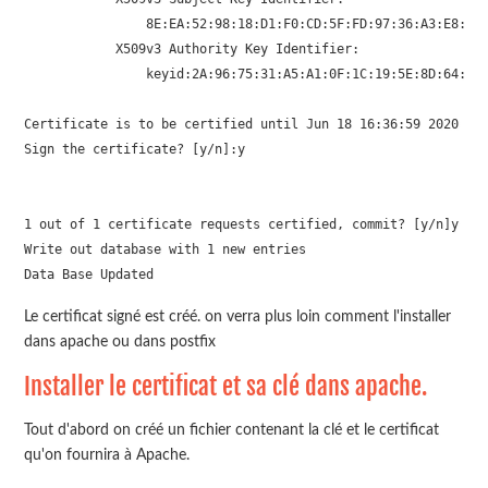
                8E:EA:52:98:18:D1:F0:CD:5F:FD:97:36:A3:E8:98:
            X509v3 Authority Key Identifier: 

                keyid:2A:96:75:31:A5:A1:0F:1C:19:5E:8D:64:6F:
Certificate is to be certified until Jun 18 16:36:59 2020 GMT
Sign the certificate? [y/n]:y

1 out of 1 certificate requests certified, commit? [y/n]y

Write out database with 1 new entries

Data Base Updated
Le certificat signé est créé. on verra plus loin comment l'installer
dans apache ou dans postfix
Installer le certificat et sa clé dans apache.
Tout d'abord on créé un fichier contenant la clé et le certificat
qu'on fournira à Apache.