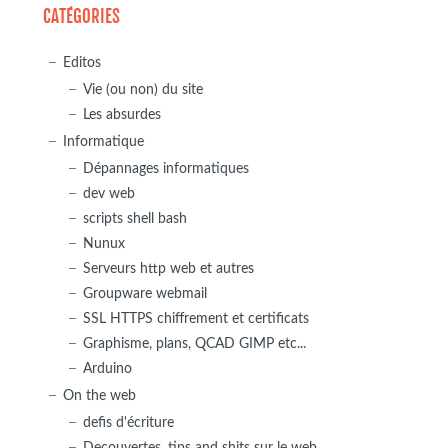
CATÉGORIES
Editos
Vie (ou non) du site
Les absurdes
Informatique
Dépannages informatiques
dev web
scripts shell bash
Nunux
Serveurs http web et autres
Groupware webmail
SSL HTTPS chiffrement et certificats
Graphisme, plans, QCAD GIMP etc...
Arduino
On the web
defis d'écriture
Decouvertes, tips and shits sur le web