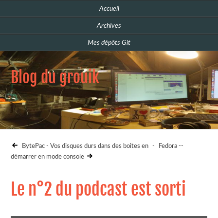
Accueil
Archives
Mes dépôts Git
Blog du grouik
BytePac - Vos disques durs dans des boites en
-
Fedora --
démarrer en mode console
Le n°2 du podcast est sorti