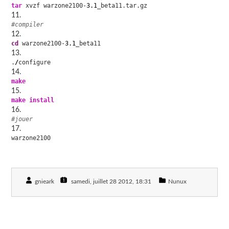
tar
 xvzf warzone2100-
3.1
_beta11.tar.gz
#compiler
cd
 warzone2100-
3.1
_beta11
.
/
configure
make
make
install
#jouer
warzone2100
gnieark
samedi, juillet 28 2012
, 18:31
Nunux