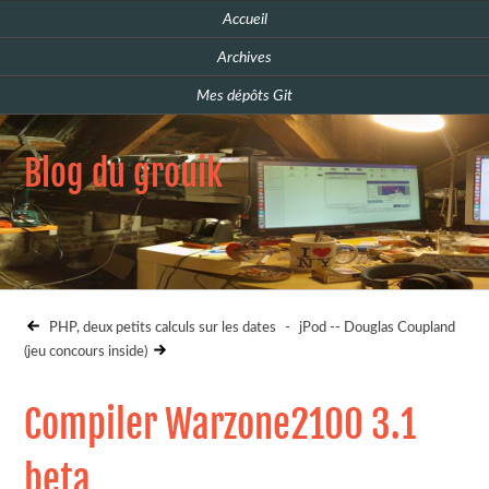
Accueil
Archives
Mes dépôts Git
Blog du grouik
PHP, deux petits calculs sur les dates
-
jPod -- Douglas Coupland
(jeu concours inside)
Compiler Warzone2100 3.1
beta