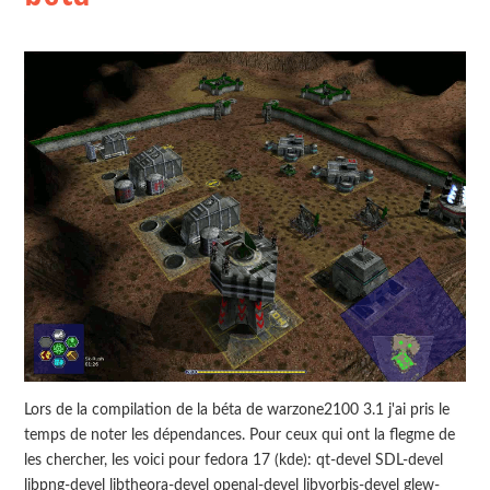
Lors de la compilation de la béta de warzone2100 3.1 j'ai pris le
temps de noter les dépendances. Pour ceux qui ont la flegme de
les chercher, les voici pour fedora 17 (kde): qt-devel SDL-devel
libpng-devel libtheora-devel openal-devel libvorbis-devel glew-