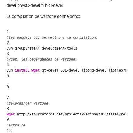
devel physfs-devel fribidi-devel
La compilation de warzone donne donc:
#les paquets qui permettront la compilation:
yum groupinstall development-tools
#wget, les dépendances de warzone:
yum 
install
wget
 qt-devel SDL-devel libpng-devel libtheora-d
#telecharger warzone:
wget
 http:
//
sourceforge.net
/
projects
/
warzone2100
/
files
/
relea
#extraire