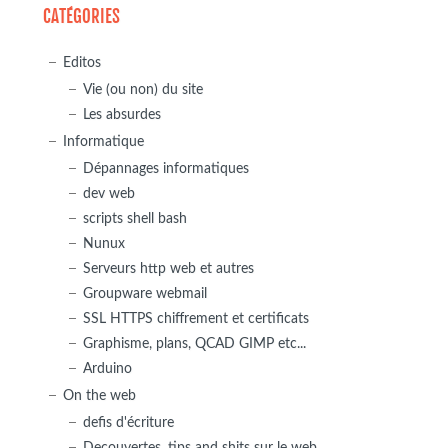
CATÉGORIES
Editos
Vie (ou non) du site
Les absurdes
Informatique
Dépannages informatiques
dev web
scripts shell bash
Nunux
Serveurs http web et autres
Groupware webmail
SSL HTTPS chiffrement et certificats
Graphisme, plans, QCAD GIMP etc...
Arduino
On the web
defis d'écriture
Decouvertes, tips and shits sur le web