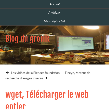
Accueil
Archives
Mes dépôts Git
Blog du grouik
Les vidéos de la Blender foundation
-
Tineye, Moteur de
recherche d'images inversé
wget, Télécharger le web
entier