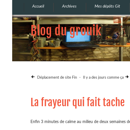
Accueil
Archives
Mes dépôts Git
Blog du grouik
Déplacement de site Fin
-
Il y a des jours comme ça
La frayeur qui fait tache
Enfin 3 minutes de calme au milieu de deux semaines de str