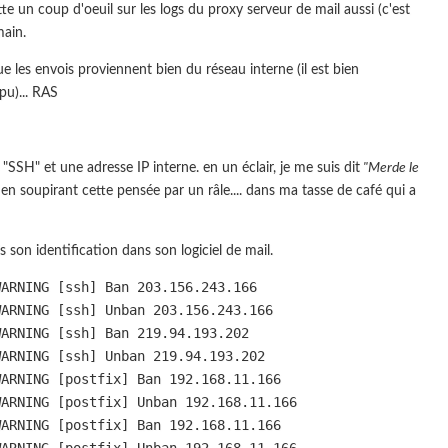
tte un coup d'oeuil sur les logs du proxy serveur de mail aussi (c'est
main.
ue les envois proviennent bien du réseau interne (il est bien
pu)... RAS
 "SSH" et une adresse IP interne. en un éclair, je me suis dit
"Merde le
en soupirant cette pensée par un râle.... dans ma tasse de café qui a
ois son identification dans son logiciel de mail.
WARNING [ssh] Ban 203.156.243.166
WARNING [ssh] Unban 203.156.243.166
WARNING [ssh] Ban 219.94.193.202
WARNING [ssh] Unban 219.94.193.202
WARNING [postfix] Ban 192.168.11.166
WARNING [postfix] Unban 192.168.11.166
WARNING [postfix] Ban 192.168.11.166