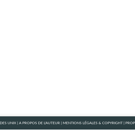
ES UNIX
|
A PROPOS DE L'AUTEUR
|
MENTIONS LÉGALES & COPYRIGHT
| PRO