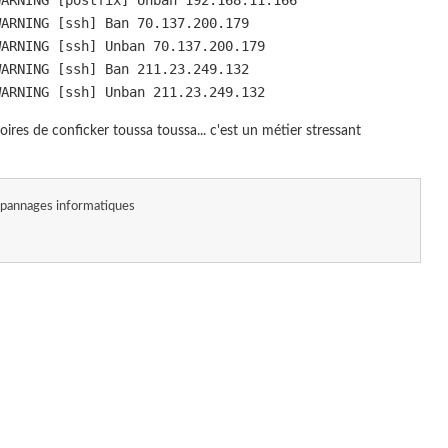
WARNING [postfix] Unban 192.168.11.166
WARNING [ssh] Ban 70.137.200.179
WARNING [ssh] Unban 70.137.200.179
WARNING [ssh] Ban 211.23.249.132
WARNING [ssh] Unban 211.23.249.132
stoires de conficker toussa toussa... c'est un métier stressant
pannages informatiques