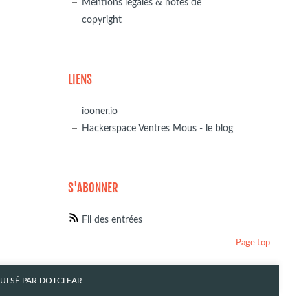
Mentions légales & notes de
copyright
LIENS
iooner.io
Hackerspace Ventres Mous - le blog
S'ABONNER
Fil des entrées
Page top
PULSÉ PAR
DOTCLEAR