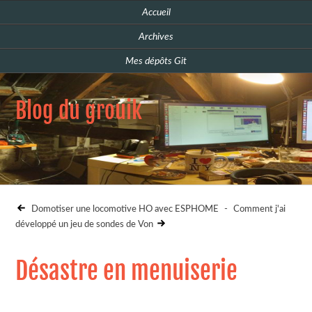
Accueil
Archives
Mes dépôts Git
Blog du grouik
Domotiser une locomotive HO avec ESPHOME
-
Comment j'ai
développé un jeu de sondes de Von
Désastre en menuiserie