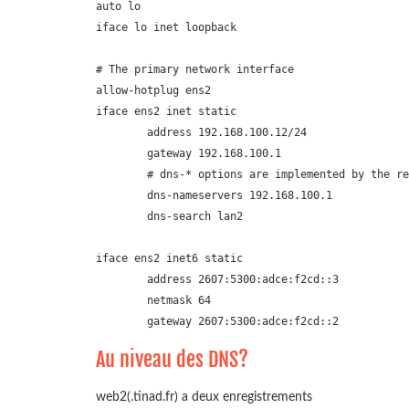
auto lo

iface lo inet loopback

# The primary network interface

allow-hotplug ens2

iface ens2 inet static

	address 192.168.100.12/24

	gateway 192.168.100.1

	# dns-* options are implemented by the resolvconf package, if installed

	dns-nameservers 192.168.100.1

	dns-search lan2

iface ens2 inet6 static

	address 2607:5300:adce:f2cd::3

	netmask 64

Au niveau des DNS?
web2(.tinad.fr) a deux enregistrements