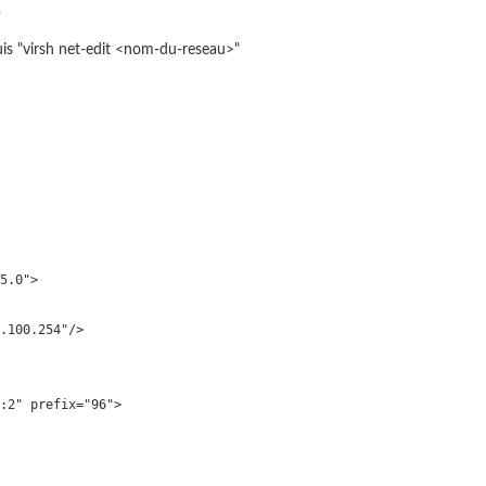
.
puis "virsh net-edit <nom-du-reseau>"
5.0">

.100.254"/>

:2" prefix="96">
