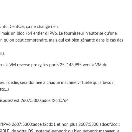
ntu, CentOS, ça ne change rien.
 mais un bloc /64 entier d'IPV6. Le fournisseur n'autorise qu'une
on qu'on peut comprendre, mais qui est bien gênante dans le cas des
ld.
rs la VM reverse proxy, les ports 25, 143,995 vers la VM de
eur dédié, sera donnée à chaque machine virtuelle qui a besoin
c...)
disposez est 2607:5300:adce:f2cd::/64
e l'IPV6 2607:5300:adce:f2cd::
1
et non plus 2607:5300:adce:f2cd::
d'ANSIBLE, de votre OS, systemd-network ou bien network manager, la