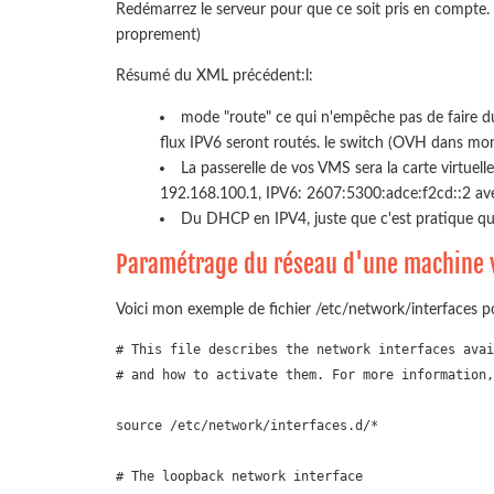
Redémarrez le serveur pour que ce soit pris en compte. (
proprement)
Résumé du XML précédent:l:
mode "route" ce qui n'empêche pas de faire du
flux IPV6 seront routés. le switch (OVH dans mon 
La passerelle de vos VMS sera la carte virtuel
192.168.100.1, IPV6: 2607:5300:adce:f2cd::2 ave
Du DHCP en IPV4, juste que c'est pratique qu
Paramétrage du réseau d'une machine v
Voici mon exemple de fichier /etc/network/interfaces po
# This file describes the network interfaces avai
# and how to activate them. For more information,
source /etc/network/interfaces.d/*

# The loopback network interface
