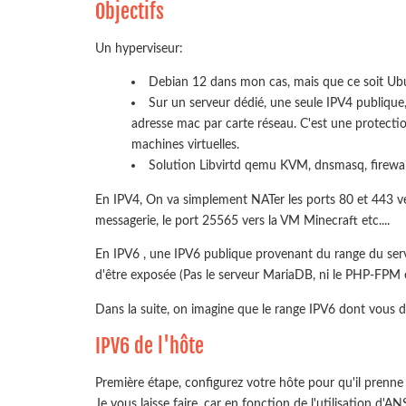
Objectifs
Un hyperviseur:
Debian 12 dans mon cas, mais que ce soit Ubu
Sur un serveur dédié, une seule IPV4 publique,
adresse mac par carte réseau. C'est une protecti
machines virtuelles.
Solution Libvirtd qemu KVM, dnsmasq, firewal
En IPV4, On va simplement NATer les ports 80 et 443 ve
messagerie, le port 25565 vers la VM Minecraft etc....
En IPV6 , une IPV6 publique provenant du range du serv
d'être exposée (Pas le serveur MariaDB, ni le PHP-FPM et
Dans la suite, on imagine que le range IPV6 dont vous 
IPV6 de l'hôte
Première étape, configurez votre hôte pour qu'il prenn
Je vous laisse faire, car en fonction de l'utilisation 