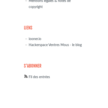
Mentions légales & notes de
copyright
LIENS
iooner.io
Hackerspace Ventres Mous - le blog
S'ABONNER
Fil des entrées