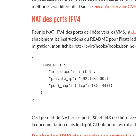
cas du'un serveur OVH,
méthode sera différente. Dans le
NAT des ports IPV4
do
Pour le NAT IPV4 des ports de l’hôte vers les VMS, la
simplement les instructions du README pour l'installation
migration, mon fichier /etc/libvirt/hooks/hooks.json n
{

    "reverse": {

        "interface": "virbr0", 

        "private_ip": "192.168.100.12",

        "port_map": {"tcp": [80, 443]}

    }

}

Ceci permet de NAT-er les ports 80 et 443 de l'hôte ver
la documentation dans le dépôt Github pour avoir d'au