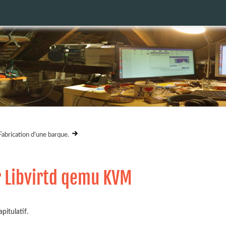
Fabrication d'une barque.
r Libvirtd qemu KVM
pitulatif.