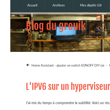
Accueil
Archives
Mes dépôts Git
Blog du grouik
Home Assistant - ajouter un switch SONOFF DIY via
-
L'IPV6 sur un hyperviseu
J'ai mis du temps à comprendre la subtilité. Voici un réca