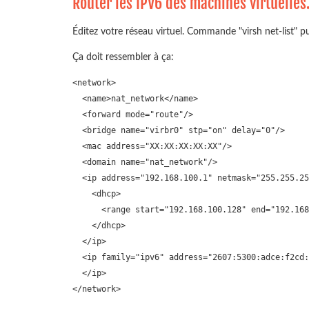
Router les IPV6 des machines virtuelles
Éditez votre réseau virtuel. Commande "virsh net-list" 
Ça doit ressembler à ça:
<network>

  <name>nat_network</name>

  <forward mode="route"/>

  <bridge name="virbr0" stp="on" delay="0"/>

  <mac address="XX:XX:XX:XX:XX"/>

  <domain name="nat_network"/>

  <ip address="192.168.100.1" netmask="255.255.25
    <dhcp>

      <range start="192.168.100.128" end="192.168
    </dhcp>

  </ip>

  <ip family="ipv6" address="2607:5300:adce:f2cd:
  </ip>
