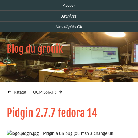
Accueil
Archives
Mes dépôts Git
Blog du grouik
Ratatat
-
QCM SSIAP3
Pidgin 2.7.7 fedora 14
Pidgin a un bug (ou msn a changé un