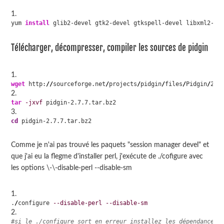
yum 
install
 glib2-devel gtk2-devel gtkspell-devel libxml2-de
Télécharger, décompresser, compiler les sources de pidgin
wget
 http:
//
sourceforge.net
/
projects
/
pidgin
/
files
/
Pidgin
/
2.7
tar
-jxvf
 pidgin-2.7.7.tar.bz2
cd
 pidgin-2.7.7.tar.bz2
Comme je n'ai pas trouvé les paquets "session manager devel" et
que j'ai eu la flegme d'installer perl, j'exécute de ./cofigure avec
les options \-\-disable-perl --disable-sm
.
/
configure 
--disable-perl
--disable-sm
#si le ./configure sort en erreur installez les dépendances 