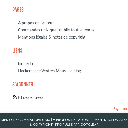
PAGES
A propos de l'auteur
Commandes unix que j'oublie tout le temps
Mentions légales & notes de copyright
LIENS
iooner.io
Hackerspace Ventres Mous - le blog
S'ABONNER
Fil des entrées
Page top
MÉMO DE COMMANDES UNIX
|
A PROPOS DE L'AUTEUR
|
MENTIONS LÉGALES
& COPYRIGHT
| PROPULSÉ PAR
DOTCLEAR