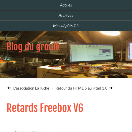
Accueil
Archives
Mes dépôts Git
Blog du grouik
L'association La ruche
-
Retour du HTML 5 au Html 1.0
Retards Freebox V6