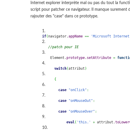
Internet explorer interprète mal ou pas du tout la func
script pour patcher ce navigateur. Il manque surement des
rajouter des "case" dans ce prototype.
if
(
navigator.
appName
==
'Microsoft Internet
//patch pour IE
    Element.
prototype
.
setAttribute
=
functi
switch
(
attribut
)
{
case
"onClick"
:
case
"onMouseOut"
:
case
"onMouseOver"
:
eval
(
'this.'
+
 attribut.
toLower