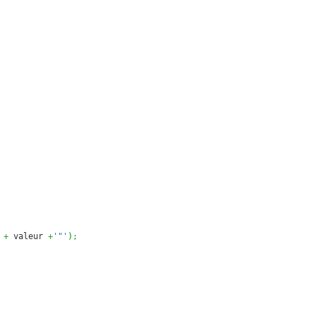
+
 valeur 
+
'"'
)
;