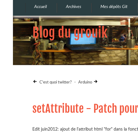
Accueil
Archives
Mes dépôts Git
Blog du grouik
C'est quoi twitter?
-
Arduino
setAttribute - Patch pour
Edit juin2012: ajout de l'attribut html "for" dans la fonc