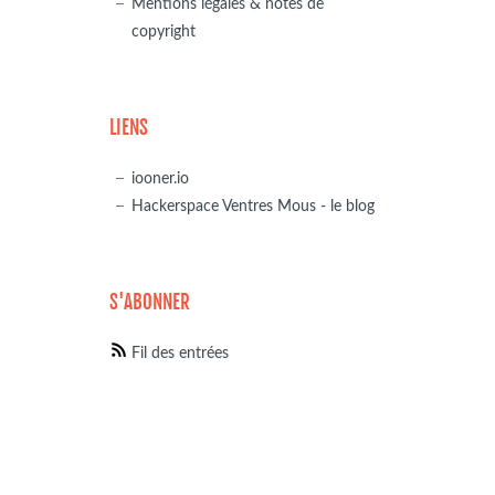
Mentions légales & notes de
copyright
LIENS
iooner.io
Hackerspace Ventres Mous - le blog
S'ABONNER
Fil des entrées