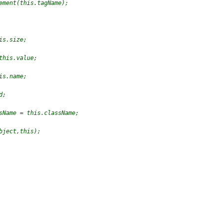
lement(this.tagName);
is.size;
this.value;
is.name;
d;
ssName = this.className;  
bject,this);