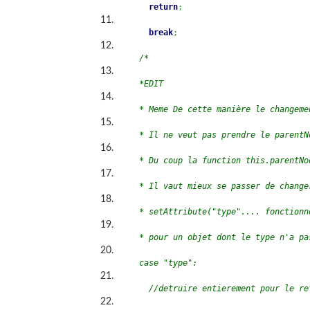
return
;
break
;
/*
	*EDIT
	* Meme De cette manière le changem
	* Il ne veut pas prendre le parent
	* Du coup la function this.parentN
	* Il vaut mieux se passer de chang
	* setAttribute("type".... fonctionn
	* pour un objet dont le type n'a p
	case "type":
	  //detruire entierement pour le re