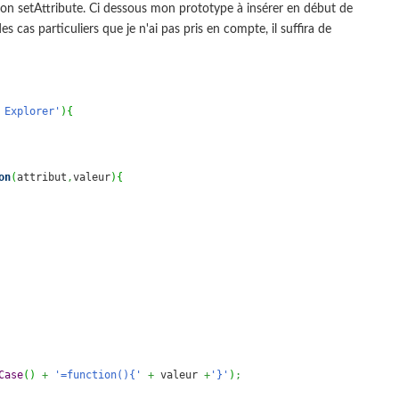
tion setAttribute. Ci dessous mon prototype à insérer en début de
 cas particuliers que je n'ai pas pris en compte, il suffira de
 Explorer'
)
{
on
(
attribut
,
valeur
)
{
Case
(
)
+
'=function(){'
+
 valeur 
+
'}'
)
;