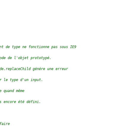
ent de type ne fonctionne pas sous IE9
Node de l'objet prototypé.
ode.replaceChild génére une erreur
er le type d'un input.
e quand même 
as encore été défini.
faire