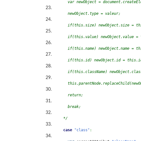
	  var newObject = document.createE
	  newObject.type = valeur;
	  if(this.size) newObject.size = th
	  if(this.value) newObject.value = 
	  if(this.name) newObject.name = th
	  if(this.id) newObject.id = this.i
	  if(this.className) newObject.cla
	  this.parentNode.replaceChild(newO
	  return;
	  break; 
	*/
case
"class"
: