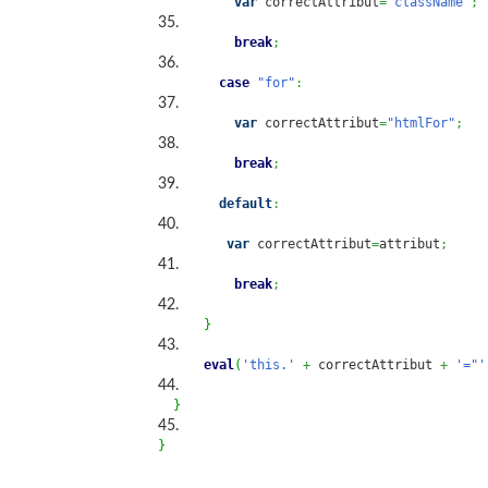
var
 correctAttribut
=
"className"
;
break
;
case
"for"
:
var
 correctAttribut
=
"htmlFor"
;
break
;
default
:
var
 correctAttribut
=
attribut
;
break
;
}
eval
(
'this.'
+
 correctAttribut 
+
'="'
}
}