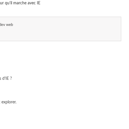
r qu'il marche avec IE
dev web
s d'IE ?
 explorer.