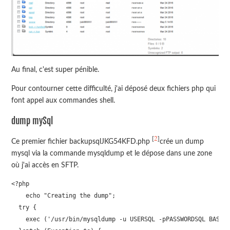
Au final, c'est super pénible.
Pour contourner cette difficulté, j'ai déposé deux fichiers php qui
font appel aux commandes shell.
dump mySql
2
[
]
Ce premier fichier backupsqlJKG54KFD.php
crée un dump
mysql via la commande mysqldump et le dépose dans une zone
où j'ai accès en SFTP.
<?php

    echo "Creating the dump";

  try {

    exec ('/usr/bin/mysqldump -u USERSQL -pPASSWORDSQL BASESQ