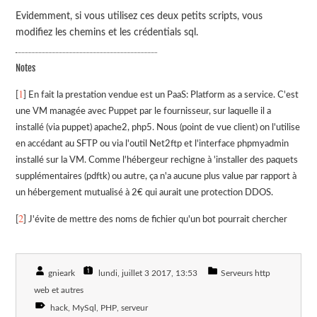
Evidemment, si vous utilisez ces deux petits scripts, vous
modifiez les chemins et les crédentials sql.
Notes
1
[
] En fait la prestation vendue est un PaaS: Platform as a service. C'est
une VM managée avec Puppet par le fournisseur, sur laquelle il a
installé (via puppet) apache2, php5. Nous (point de vue client) on l'utilise
en accédant au SFTP ou via l'outil Net2ftp et l'interface phpmyadmin
installé sur la VM. Comme l'hébergeur rechigne à 'installer des paquets
supplémentaires (pdftk) ou autre, ça n'a aucune plus value par rapport à
un hébergement mutualisé à 2€ qui aurait une protection DDOS.
2
[
] J'évite de mettre des noms de fichier qu'un bot pourrait chercher
gnieark
lundi, juillet 3 2017
, 13:53
Serveurs http
web et autres
hack
MySql
PHP
serveur