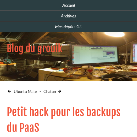
Accueil
Archives
Mes dépôts Git
Blog du grouik
Ubuntu Mate
-
Chaton
Petit hack pour les backups
du PaaS