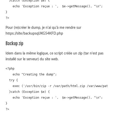
  }catch (Exception $e) {

    echo 'Exception reçue : ',  $e->getMessage(), "\n";

}

?>
Pour (re)créer le dump, je n'ai qu'à me rendre sur
https://site/backupsqlJKG54KFD.php
Backup zip
Idem dans la même logique, ce script créée un zip (tar n'est pas
installé sur le serveur) du site web.
<?php

    echo "Creating the dump";

  try {

    exec ('/usr/bin/zip -r /var/path/html.zip /var/www/path/h
  }catch (Exception $e) {

    echo 'Exception reçue : ',  $e->getMessage(), "\n";

}

?>