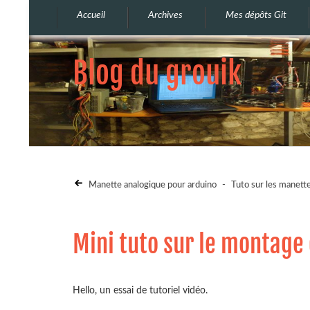
Accueil
Archives
Mes dépôts Git
Blog du grouik
Manette analogique pour arduino
-
Tuto sur les manett
Mini tuto sur le montage
Hello, un essai de tutoriel vidéo.