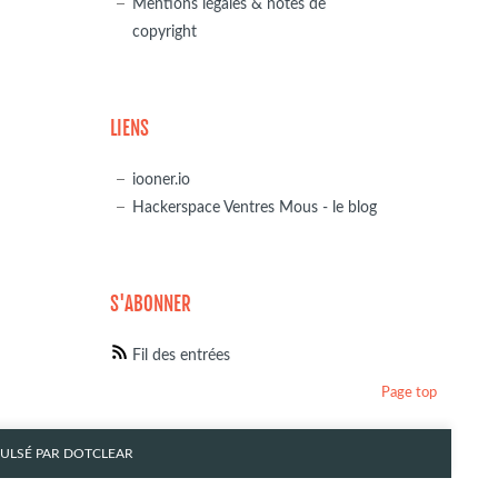
Mentions légales & notes de
copyright
LIENS
iooner.io
Hackerspace Ventres Mous - le blog
S'ABONNER
Fil des entrées
Page top
PULSÉ PAR
DOTCLEAR