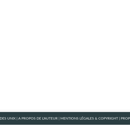
ES UNIX
|
A PROPOS DE L'AUTEUR
|
MENTIONS LÉGALES & COPYRIGHT
| PRO