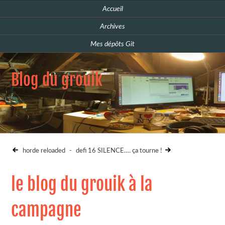
Accueil
Archives
Mes dépôts Git
Blog du grouik
horde reloaded
-
defi 16 SILENCE…. ça tourne !
le blog du grouik à la
campagne