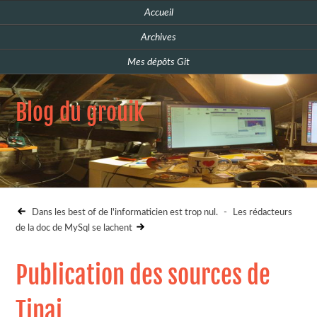
Accueil
Archives
Mes dépôts Git
Blog du grouik
Dans les best of de l'informaticien est trop nul.
-
Les rédacteurs
de la doc de MySql se lachent
Publication des sources de
Tinai