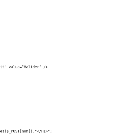
it" value="Valider" />

es($_POST[nom])."</H1>";
