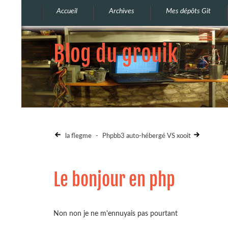
Accueil
Archives
Mes dépôts Git
Blog du grouik
la flegme
-
Phpbb3 auto-hébergé VS xooit
Le bonjour en php
Non non je ne m'ennuyais pas pourtant