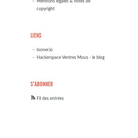
Mentions légales & notes de
copyright
LIENS
iooner.io
Hackerspace Ventres Mous - le blog
S'ABONNER
Fil des entrées