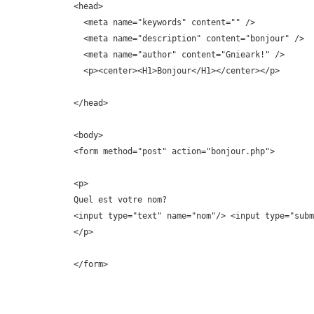
<head>

  <meta name="keywords" content="" />

  <meta name="description" content="bonjour" />

  <meta name="author" content="Gnieark!" />

  <p><center><H1>Bonjour</H1></center></p>

</head>

<body>

<form method="post" action="bonjour.php">

<p>

Quel est votre nom?

<input type="text" name="nom"/> <input type="subm
</p>

</form>
