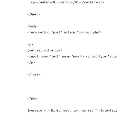
  <p><center><H1>Bonjour</H1></center></p>

</head>

<body>

<form method="post" action="bonjour.php">

<p>

Quel est votre nom?

<input type="text" name="nom"/> <input type="subm
</p>

</form>

<?php

$message = "<H1>Bonjour, ton nom est ".htmlentiti