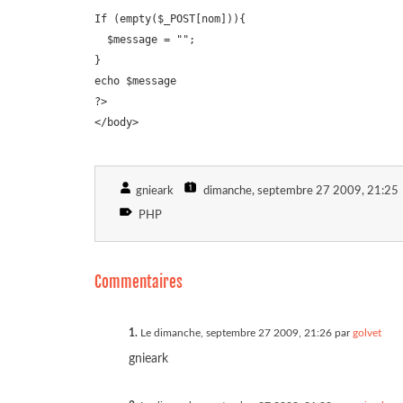
If (empty($_POST[nom])){

  $message = "";

} 

echo $message

?>

</body>
gnieark
dimanche, septembre 27 2009
, 21:25
PHP
Commentaires
1.
Le dimanche, septembre 27 2009, 21:26 par
golvet
gnieark