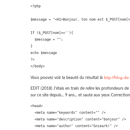
<?php

$message = "<H1>Bonjour, ton nom est $_POST[nom]<
If ($_POST[nom]==''){

  $message = "";

} 

echo $message

?>

</body>
http://blog-du
Vous pouvez voir la beauté du résultat là
EDIT (2018) J'étais en train de relire les profondeurs de
sur ce site depuis... 9 ans... et saute aux yeux Correction
<head>

  <meta name="keywords" content="" />

  <meta name="description" content="bonjour" />

  <meta name="author" content="Gnieark!" />
