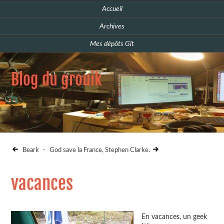
Accueil
Archives
Mes dépôts Git
Blog du grouik
Beark
-
God save la France, Stephen Clarke.
vacances
En vacances, un geek