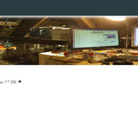
ga : ^^ Oô