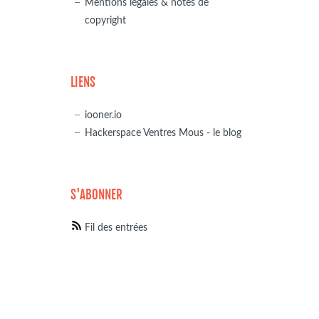
Mentions légales & notes de
copyright
LIENS
iooner.io
Hackerspace Ventres Mous - le blog
S'ABONNER
Fil des entrées