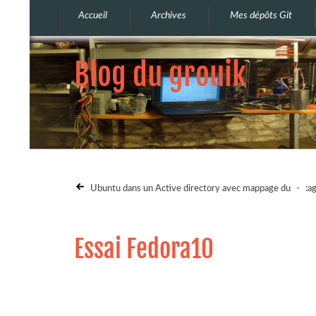
Accueil
Archives
Mes dépôts Git
Blog du grouik
Ubuntu dans un Active directory avec mappage du
-
:a
Essai Fedora10