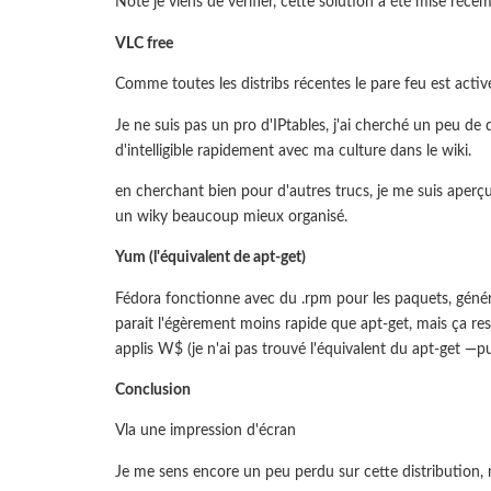
Note je viens de vérifier, cette solution a été mise réc
VLC free
Comme toutes les distribs récentes le pare feu est activé
Je ne suis pas un pro d'IPtables, j'ai cherché un peu de 
d'intelligible rapidement avec ma culture dans le wiki.
en cherchant bien pour d'autres trucs, je me suis aperçu
un wiky beaucoup mieux organisé.
Yum (l'équivalent de apt-get)
Fédora fonctionne avec du .rpm pour les paquets, génér
parait l'égèrement moins rapide que apt-get, mais ça rest
applis W$ (je n'ai pas trouvé l'équivalent du apt-get —p
Conclusion
Vla une impression d'écran
Je me sens encore un peu perdu sur cette distribution, m