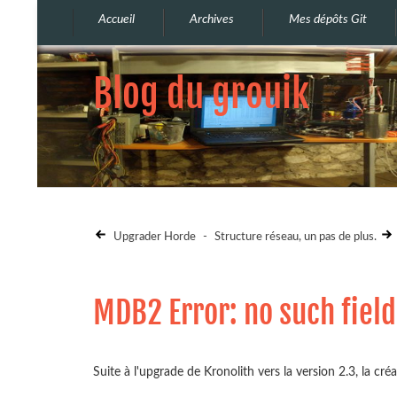
Accueil
Archives
Mes dépôts Git
Blog du grouik
Upgrader Horde
-
Structure réseau, un pas de plus.
MDB2 Error: no such fiel
Suite à l'upgrade de Kronolith vers la version 2.3, la cr