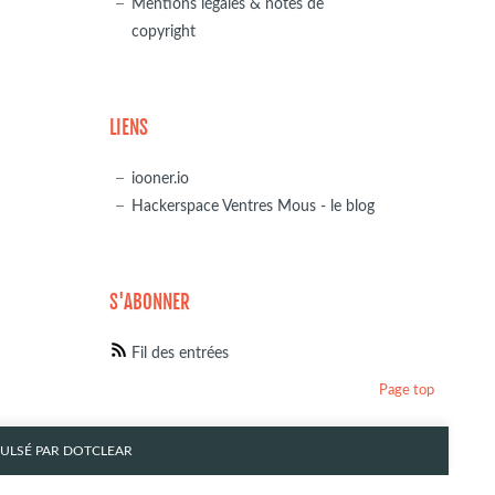
Mentions légales & notes de
copyright
LIENS
iooner.io
Hackerspace Ventres Mous - le blog
S'ABONNER
Fil des entrées
Page top
PULSÉ PAR
DOTCLEAR