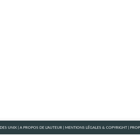
ES UNIX
|
A PROPOS DE L'AUTEUR
|
MENTIONS LÉGALES & COPYRIGHT
| PRO