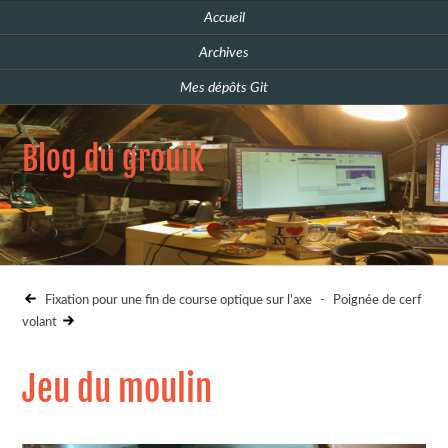
Accueil
Archives
Mes dépôts Git
Blog du grouik
Fixation pour une fin de course optique sur l'axe
-
Poignée de cerf
volant
Jeu du moulin