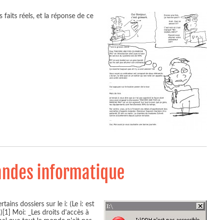
 faits réels, et la réponse de ce
andes informatique
ins dossiers sur le i: (Le i: est
)[1] Moi: _Les droits d'accès à