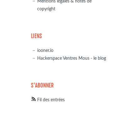
Mentions légales & notes de
copyright
LIENS
iooner.io
Hackerspace Ventres Mous - le blog
S'ABONNER
Fil des entrées