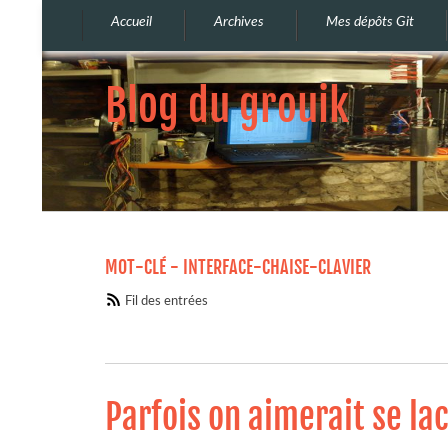
Accueil
Archives
Mes dépôts Git
Blog du grouik
MOT-CLÉ - INTERFACE-CHAISE-CLAVIER
Fil des entrées
Parfois on aimerait se la