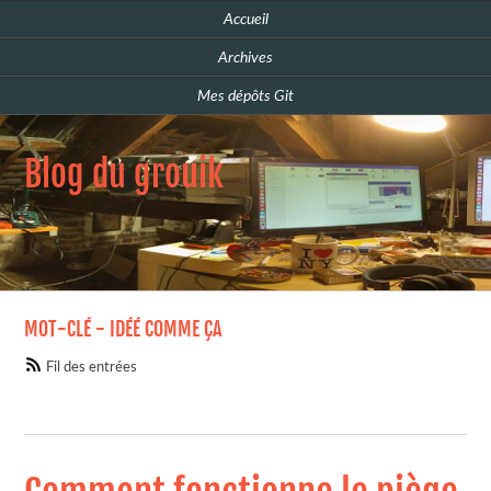
Accueil
Archives
Mes dépôts Git
Blog du grouik
MOT-CLÉ - IDÉÉ COMME ÇA
Fil des entrées