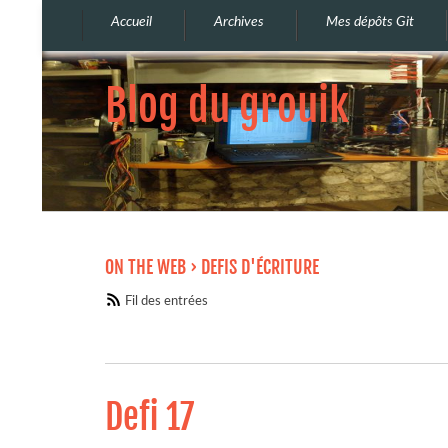
Accueil
Archives
Mes dépôts Git
Blog du grouik
ON THE WEB
› DEFIS D'ÉCRITURE
Fil des entrées
Defi 17