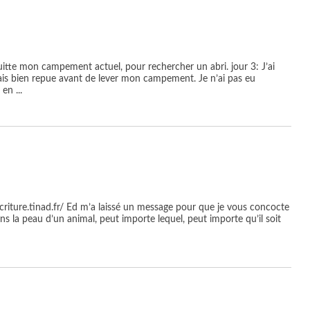
je quitte mon campement actuel, pour rechercher un abri. jour 3: J’ai
is bien repue avant de lever mon campement. Je n’ai pas eu
e en
...
-ecriture.tinad.fr/ Ed m’a laissé un message pour que je vous concocte
ns la peau d’un animal, peut importe lequel, peut importe qu’il soit