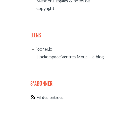
Mentions légales & notes de
copyright
LIENS
iooner.io
Hackerspace Ventres Mous - le blog
S'ABONNER
Fil des entrées