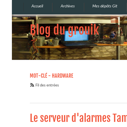
Accueil
Archives
Mes dépôts Git
Blog du grouik
MOT-CLÉ - HARDWARE
Fil des entrées
Le serveur d'alarmes Tam