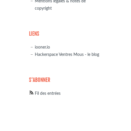
Mentions légales & notes de
copyright
LIENS
iooner.io
Hackerspace Ventres Mous - le blog
S'ABONNER
Fil des entrées