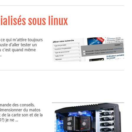
alisés sous linux
 ce qui m'attire toujours
uste d'aller tester un
au c'est quand même
..
emande des conseils.
e dimensionner du matos
de la carte son et de la
D?) je ne
...