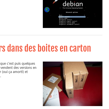
rs dans des boites en carton
 que c'est puis quelques
s vendent des versions en
 (oui ça amorti) et
..