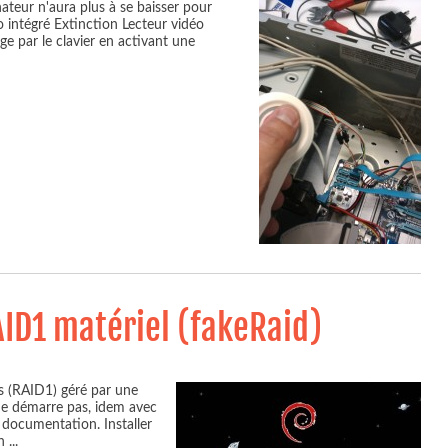
inateur n'aura plus à se baisser pour
 intégré Extinction Lecteur vidéo
ge par le clavier en activant une
AID1 matériel (fakeRaid)
es (RAID1) géré par une
 ne démarre pas, idem avec
a documentation. Installer
an
...