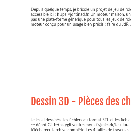
Depuis quelque temps, je bricole un projet de jeu de rôle
accessible ici : https://jdr.tinad.fr. Un moteur maison, u
pas une plate-forme générique pour tous les jeux de rô
moteur conçu pour un usage bien précis : faire du JdR
.
Dessin 3D - Pièces des c
Je les ai dessinés. Les fichiers au format STL et les fich
ce dépot Git https://git.ventresmous.fr/gnieark/Jeu-Jura
télécharger l'archive complète. Les 4 tailles de traverse