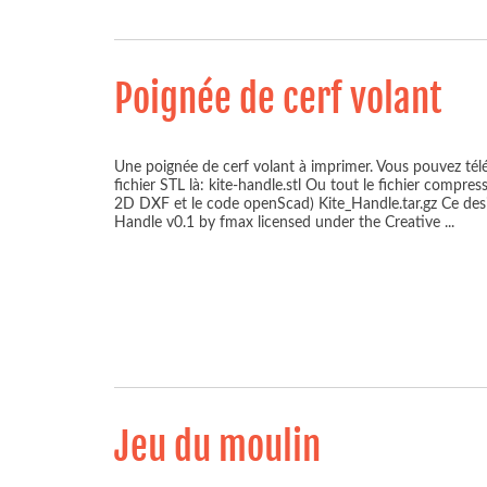
Poignée de cerf volant
Une poignée de cerf volant à imprimer. Vous pouvez tél
fichier STL là: kite-handle.stl Ou tout le fichier compres
2D DXF et le code openScad) Kite_Handle.tar.gz Ce desi
Handle v0.1 by fmax licensed under the Creative
...
Jeu du moulin