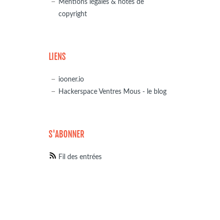
Mentions légales & notes de
copyright
LIENS
iooner.io
Hackerspace Ventres Mous - le blog
S'ABONNER
Fil des entrées