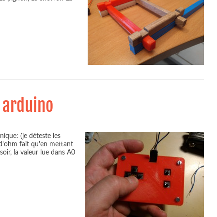
 arduino
nique: (je déteste les
i d'ohm fait qu'en mettant
oir, la valeur lue dans A0