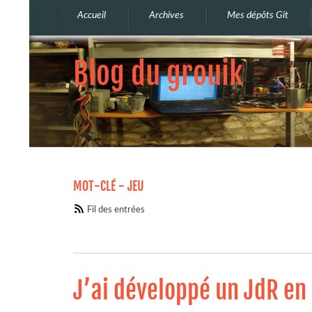
Accueil
Archives
Mes dépôts Git
Blog du grouik
MOT-CLÉ - JEU
Fil des entrées
J’ai développé un JdR en 