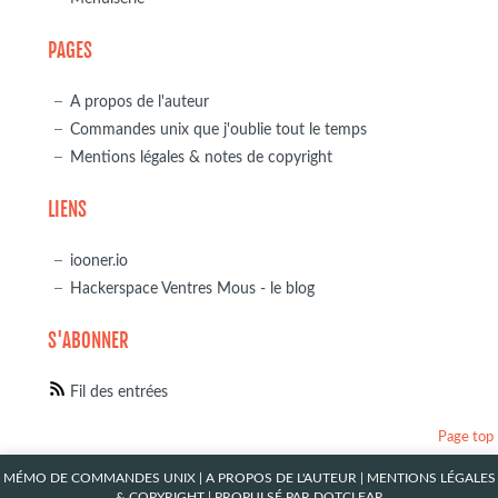
PAGES
A propos de l'auteur
Commandes unix que j'oublie tout le temps
Mentions légales & notes de copyright
LIENS
iooner.io
Hackerspace Ventres Mous - le blog
S'ABONNER
Fil des entrées
Page top
MÉMO DE COMMANDES UNIX
|
A PROPOS DE L'AUTEUR
|
MENTIONS LÉGALES
& COPYRIGHT
| PROPULSÉ PAR
DOTCLEAR