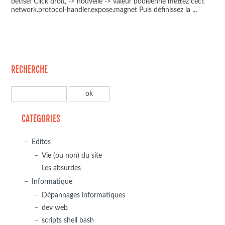
bétise! Click droit, -> nouvelle -> valeur booléenne mettez ceci:
network.protocol-handler.expose.magnet Puis définissez la
...
RECHERCHE
CATÉGORIES
Editos
Vie (ou non) du site
Les absurdes
Informatique
Dépannages informatiques
dev web
scripts shell bash