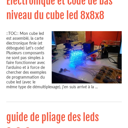
Electronique et Code de bas
niveau du cube led 8x8x8
::TOC:: Mon cube led
est assemblé, la carte
électronique finie (et
déboguée) Let's code!
Plusieurs composants
ne sont pas simples à
faire fonctionner avec
l'arduino et à force de
chercher des exemples
de programmation du
cube led (avec le
même type de démultiplexage), j'en suis arrivé à la
...
guide de pliage des leds